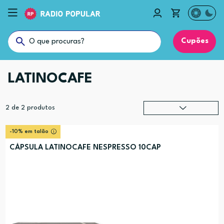
Cupões
LATINOCAFE
2
de
2
produtos
Relevância
?
-10% em talão
Preço (mais alto)
CÁPSULA LATINOCAFE NESPRESSO 10CAP
Preço (mais baixo)
Alfabética (A-Z)
Alfabética (Z-A)