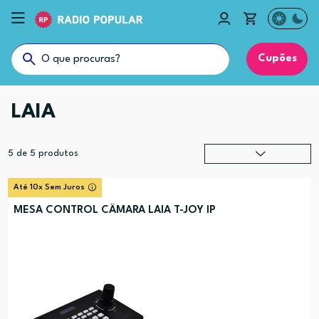
Cupões
LAIA
5
de
5
produtos
Relevância
?
Até 10x Sem Juros
Preço (mais alto)
MESA CONTROL CÂMARA LAIA T-JOY IP
Preço (mais baixo)
Alfabética (A-Z)
Alfabética (Z-A)