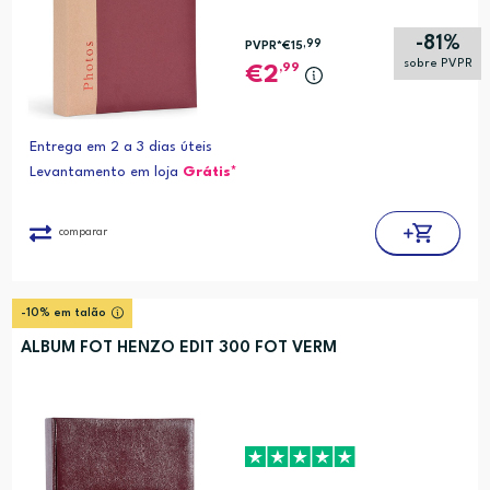
-81%
,99
PVPR*
€15
sobre PVPR
,99
2
Entrega em 2 a 3 dias úteis
Levantamento em loja
Grátis*
comparar
-10% em talão
ALBUM FOT HENZO EDIT 300 FOT VERM