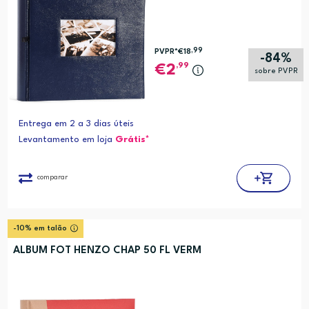
,99
PVPR*
€18
-84%
,99
2
sobre PVPR
Entrega em 2 a 3 dias úteis
Levantamento em loja
Grátis*
comparar
-10% em talão
ALBUM FOT HENZO CHAP 50 FL VERM