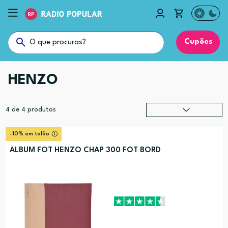
Cupões
HENZO
4
de
4
produtos
Relevância
?
-10% em talão
Preço (mais alto)
ALBUM FOT HENZO CHAP 300 FOT BORD
Preço (mais baixo)
Alfabética (A-Z)
Alfabética (Z-A)