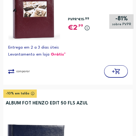
-81%
,99
PVPR*
€15
sobre PVPR
,99
2
Entrega em 2 a 3 dias úteis
Levantamento em loja
Grátis*
comparar
-10% em talão
ALBUM FOT HENZO EDIT 50 FLS AZUL