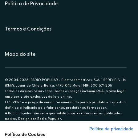
Política de Privacidade
Termos e Condições
Mapa do site
© 2004-2026, RADIO POPULAR - Electrodomésticos, S.A. | SEDE: E.N. 14
(KM7), Lugar do Chiolo-Barca, 4475-045 Maia | NIF: 500 674 205
Todos os direitos reservados. Todos os preços incluem I.V.A. à taxa legal
em vigor e são exclusivos da loja online.
O "PVPR" é o preço de venda recomendado para o produto em questão,
definido e indicado pelo fabricante, produtor ou fornecedor.
A Radio Popular não se responsabiliza por eventuais erros publicados
no site. Design por Radio Popular.
Política de privacidade
** TAEG CARTÃO DE CRÉDITO RP/ON: 18,5%
Política de Cookies
Ex. para limite de crédito de €1.500, reembolsado em 12 meses, TAN