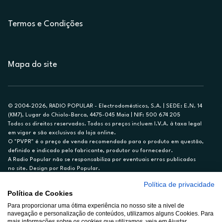
Termos e Condições
Mapa do site
© 2004-2026, RADIO POPULAR - Electrodomésticos, S.A. | SEDE: E.N. 14
(KM7), Lugar do Chiolo-Barca, 4475-045 Maia | NIF: 500 674 205
Todos os direitos reservados. Todos os preços incluem I.V.A. à taxa legal
em vigor e são exclusivos da loja online.
O "PVPR" é o preço de venda recomendado para o produto em questão,
definido e indicado pelo fabricante, produtor ou fornecedor.
A Radio Popular não se responsabiliza por eventuais erros publicados
no site. Design por Radio Popular.
Política de privacidade
** TAEG CARTÃO DE CRÉDITO RP/ON: 18,5%
Política de Cookies
Ex. para limite de crédito de €1.500, reembolsado em 12 meses, TAN
Para proporcionar uma ótima experiência no nosso site a nivel de
14,79%.
navegação e personalização de conteúdos, utilizamos alguns Cookies. Para
Crédito sujeito a aprovação pelo Cetelem, marca BNP Paribas Personal
mais informações sobre os cookies que utilizamos, veja em Ajustar.