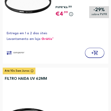
,99
PVPR*
€6
-29%
,99
4
sobre PVPR
Entrega em 1 a 2 dias úteis
Levantamento em loja
Grátis*
comparar
Até 10x Sem Juros
FILTRO HAIDA UV 62MM