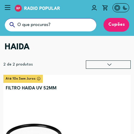
Cupões
HAIDA
2
de
2
produtos
Relevância
?
Até 10x Sem Juros
Preço (mais alto)
FILTRO HAIDA UV 52MM
Preço (mais baixo)
Alfabética (A-Z)
Alfabética (Z-A)