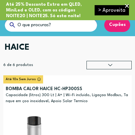
Até 25% Desconto Extra em QLED,
> Aproveita
MiniLed e OLED, com os códigos
NOITE20 | NOITE25. Só esta noite!
Cupões
HAICE
6
de
6
produtos
Relevância
?
Até 10x Sem Juros
Preço (mais alto)
BOMBA CALOR HAICE HC-HP300SS
Preço (mais baixo)
Capacidade (litros) 300 Lt | A+ | Wi-Fi incluido, Ligaçao Modbus, Ta
nque em çoo inoxidavel, Apoio Solar Termico
Alfabética (A-Z)
Alfabética (Z-A)