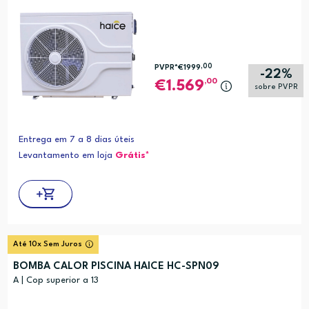
,00
PVPR*
€1999
-22%
,00
1.569
sobre PVPR
Entrega em 7 a 8 dias úteis
Levantamento em loja
Grátis*
Até 10x Sem Juros
BOMBA CALOR PISCINA HAICE HC-SPN09
A | Cop superior a 13