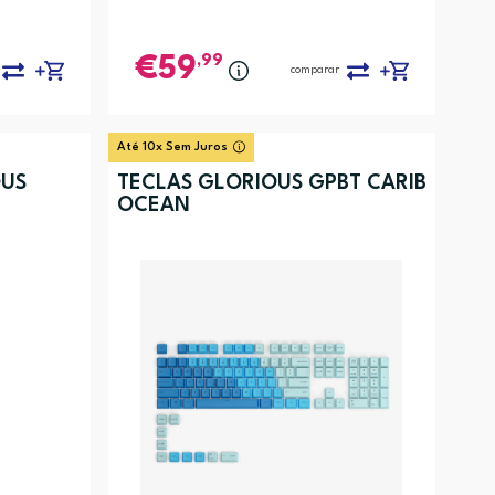
,99
59
comparar
Até 10x Sem Juros
OUS
TECLAS GLORIOUS GPBT CARIB
OCEAN