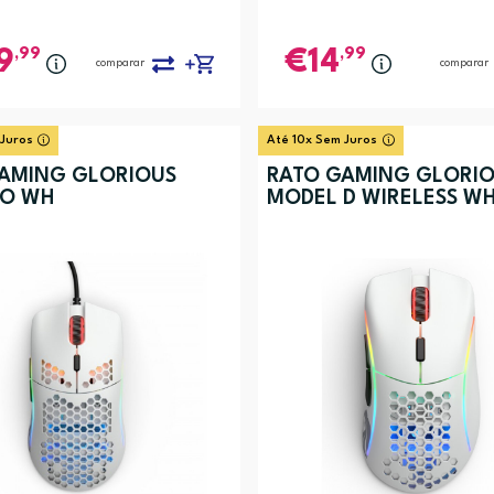
,99
,99
9
14
comparar
comparar
 Juros
Até 10x Sem Juros
AMING GLORIOUS
RATO GAMING GLORI
 O WH
MODEL D WIRELESS W