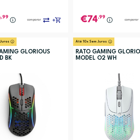
,99
,99
9
74
comparar
comparar
 Juros
Até 10x Sem Juros
AMING GLORIOUS
RATO GAMING GLORI
D BK
MODEL O2 WH