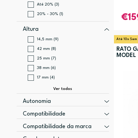
Até 20% (3)
20% - 30% (1)
15
Altura
14,5 mm (9)
Até 10x Sem
RATO G
42 mm (8)
MODEL
25 mm (7)
38 mm (6)
17 mm (4)
Autonomia
35 h (3)
Compatibilidade
71 h (3)
GMMK PRO, GMMK 2 (9)
Compatibilidade da marca
110 h (2)
GMMK Pro (9)
Glorious PC Gaming Race (32)