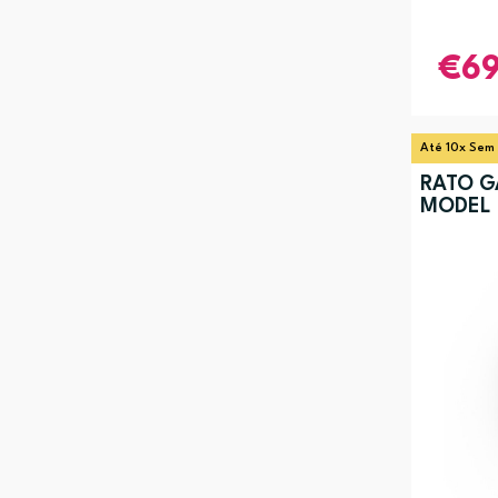
6
Até 10x Sem
RATO G
MODEL 