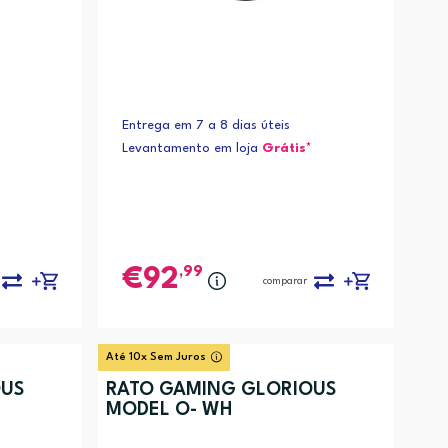
Entrega em 7 a 8 dias úteis
Levantamento em loja
Grátis*
,99
92
comparar
Até 10x Sem Juros
OUS
RATO GAMING GLORIOUS
MODEL O- WH