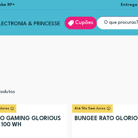
ube RP+
Entrega
Cupões
LECTRONIA & PRINCESSE
odutos
 Juros
Até 10x Sem Juros
O GAMING GLORIOUS
BUNGEE RATO GLORIO
100 WH