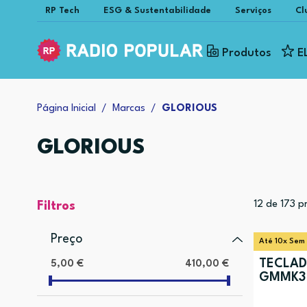
RP Tech
ESG & Sustentabilidade
Serviços
Cl
Produtos
E
Página Inicial
Marcas
GLORIOUS
GLORIOUS
12
de
173
pr
Filtros
Preço
Até 10x Sem
TECLAD
5,00 €
410,00 €
GMMK3 