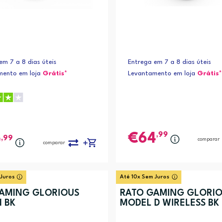
em 7 a 8 dias úteis
Entrega em 7 a 8 dias úteis
mento em loja
Grátis*
Levantamento em loja
Grátis*
,99
64
,99
9
comparar
comparar
 Juros
Até 10x Sem Juros
AMING GLORIOUS
RATO GAMING GLORI
I BK
MODEL D WIRELESS BK