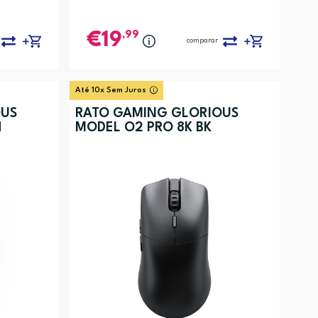
,99
19
comparar
Até 10x Sem Juros
OUS
RATO GAMING GLORIOUS
H
MODEL O2 PRO 8K BK