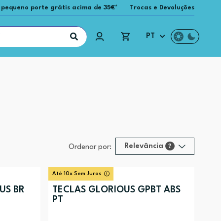
 pequeno porte grátis acima de 35€*
Trocas e Devoluções
PT
Relevância
?
Ordenar por:
Relevância
?
Até 10x Sem Juros
Preço (mais alto)
US BR
TECLAS GLORIOUS GPBT ABS
PT
Preço (mais baixo)
Alfabética (A-Z)