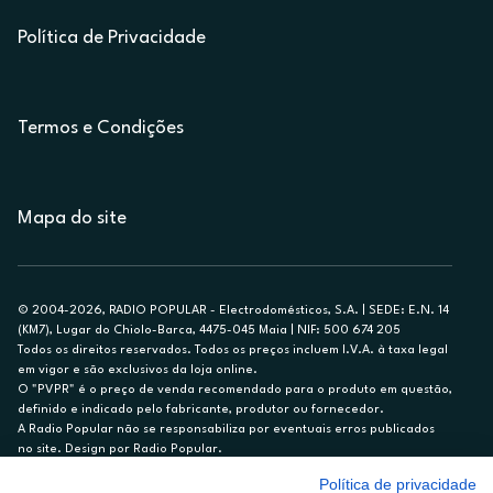
Política de Privacidade
Termos e Condições
Mapa do site
© 2004-2026, RADIO POPULAR - Electrodomésticos, S.A. | SEDE: E.N. 14
(KM7), Lugar do Chiolo-Barca, 4475-045 Maia | NIF: 500 674 205
Todos os direitos reservados. Todos os preços incluem I.V.A. à taxa legal
em vigor e são exclusivos da loja online.
O "PVPR" é o preço de venda recomendado para o produto em questão,
definido e indicado pelo fabricante, produtor ou fornecedor.
A Radio Popular não se responsabiliza por eventuais erros publicados
no site. Design por Radio Popular.
Política de privacidade
** TAEG CARTÃO DE CRÉDITO RP/ON: 18,5%