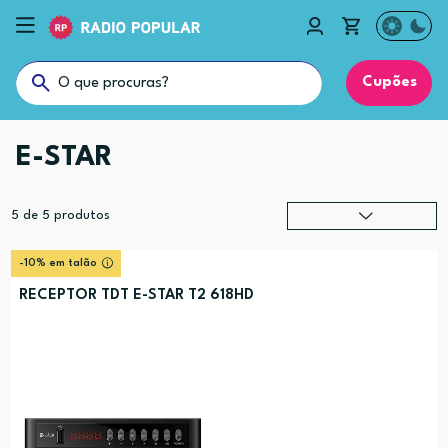
Cupões
E-STAR
5
de
5
produtos
Relevância
?
-10% em talão
Preço (mais alto)
RECEPTOR TDT E-STAR T2 618HD
Preço (mais baixo)
Alfabética (A-Z)
Alfabética (Z-A)