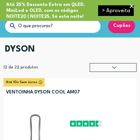
Até 25% Desconto Extra em QLED,
> Aproveita
MiniLed e OLED, com os códigos
NOITE20 | NOITE25. Só esta noite!
Cupões
DYSON
12
de
22
produtos
Relevância
?
Até 10x Sem Juros
Preço (mais alto)
VENTOINHA DYSON COOL AM07
Preço (mais baixo)
Alfabética (A-Z)
Alfabética (Z-A)