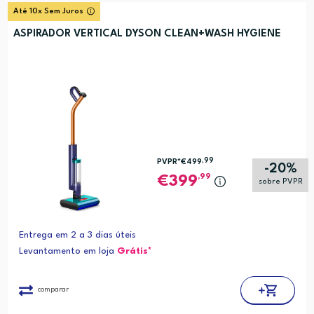
Até 10x Sem Juros
ASPIRADOR VERTICAL DYSON CLEAN+WASH HYGIENE
,99
PVPR*
€499
-20%
,99
399
sobre PVPR
Entrega em 2 a 3 dias úteis
Levantamento em loja
Grátis*
comparar