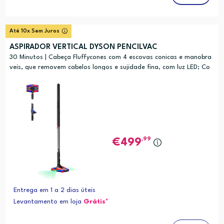
Até 10x Sem Juros
ASPIRADOR VERTICAL DYSON PENCILVAC
30 Minutos | Cabeça Fluffycones com 4 escovas conicas e manobra
veis, que removem cabelos longos e sujidade fina, com luz LED; Co
mprime o po para o fundo do deposito permitindo um esvaziamen
to de po mais higienico
,99
499
Entrega em 1 a 2 dias úteis
Levantamento em loja
Grátis*