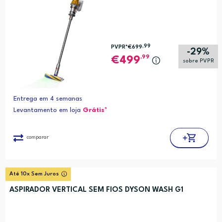
,99
PVPR*
€699
-29%
,99
499
sobre PVPR
Entrega em 4 semanas
Levantamento em loja
Grátis*
comparar
Até 10x Sem Juros
ASPIRADOR VERTICAL SEM FIOS DYSON WASH G1