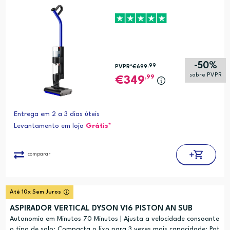
-50%
,99
PVPR*
€699
sobre PVPR
,99
349
Entrega em 2 a 3 dias úteis
Levantamento em loja
Grátis*
comparar
Até 10x Sem Juros
ASPIRADOR VERTICAL DYSON V16 PISTON AN SUB
Autonomia em Minutos 70 Minutos | Ajusta a velocidade consoante
o tipo de solo; Compacta o lixo para 3 vezes mais capacidade; Pot