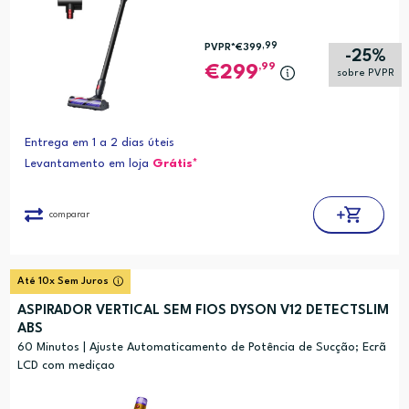
,99
PVPR*
€399
-25%
,99
299
sobre PVPR
Entrega em 1 a 2 dias úteis
Levantamento em loja
Grátis*
comparar
Até 10x Sem Juros
ASPIRADOR VERTICAL SEM FIOS DYSON V12 DETECTSLIM
ABS
60 Minutos | Ajuste Automaticamento de Potência de Sucção; Ecrã
LCD com mediçao