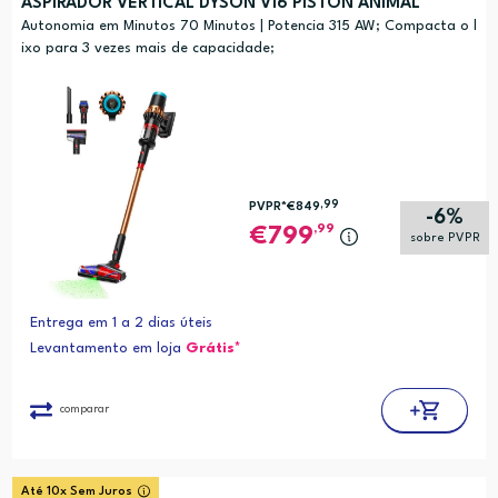
ASPIRADOR VERTICAL DYSON V16 PISTON ANIMAL
Autonomia em Minutos 70 Minutos | Potencia 315 AW; Compacta o l
ixo para 3 vezes mais de capacidade;
,99
PVPR*
€849
-6%
,99
799
sobre PVPR
Entrega em 1 a 2 dias úteis
Levantamento em loja
Grátis*
comparar
Até 10x Sem Juros