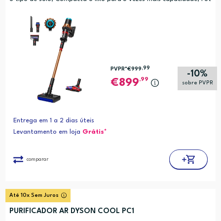
encia 315 AW; Aspira e Lava
,99
PVPR*
€999
-10%
,99
899
sobre PVPR
Entrega em 1 a 2 dias úteis
Levantamento em loja
Grátis*
comparar
Até 10x Sem Juros
PURIFICADOR AR DYSON COOL PC1