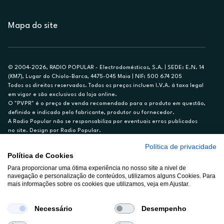
Mapa do site
© 2004-2026, RADIO POPULAR - Electrodomésticos, S.A. | SEDE: E.N. 14
(KM7), Lugar do Chiolo-Barca, 4475-045 Maia | NIF: 500 674 205
Todos os direitos reservados. Todos os preços incluem I.V.A. à taxa legal
em vigor e são exclusivos da loja online.
O "PVPR" é o preço de venda recomendado para o produto em questão,
definido e indicado pelo fabricante, produtor ou fornecedor.
A Radio Popular não se responsabiliza por eventuais erros publicados
no site. Design por Radio Popular.
Política de privacidade
** TAEG CARTÃO DE CRÉDITO RP/ON: 18,5%
Política de Cookies
Ex. para limite de crédito de €1.500, reembolsado em 12 meses, TAN
Para proporcionar uma ótima experiência no nosso site a nivel de
14,79%.
navegação e personalização de conteúdos, utilizamos alguns Cookies. Para
Crédito sujeito a aprovação pelo Cetelem, marca BNP Paribas Personal
mais informações sobre os cookies que utilizamos, veja em Ajustar.
Finance, S.A., Sucursal em Portugal. Informe-se no 21 721 90 00 (dias
úteis, 9-20h).
A Rádio Popular – Eletrodomésticos S.A. (Registo BdP848) atua como
Necessário
Desempenho
intermediário de crédito a título acessório e com exclusividade (registo
BdP 2314.)