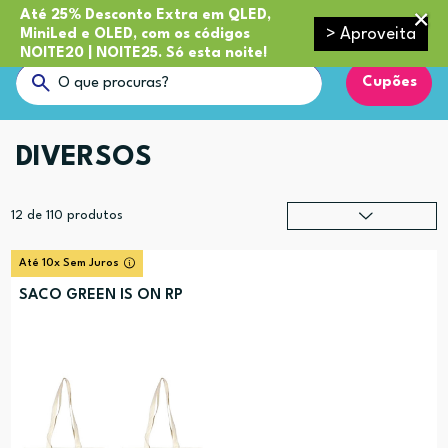
Até 25% Desconto Extra em QLED,
> Aproveita
MiniLed e OLED, com os códigos
NOITE20 | NOITE25. Só esta noite!
Cupões
DIVERSOS
12
de
110
produtos
Relevância
?
Até 10x Sem Juros
Preço (mais alto)
SACO GREEN IS ON RP
Preço (mais baixo)
Alfabética (A-Z)
Alfabética (Z-A)