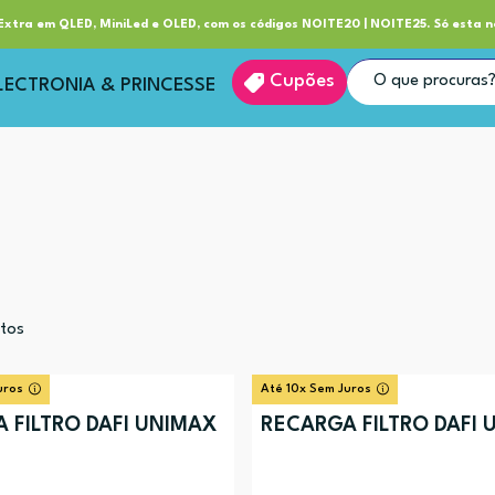
ube RP+
Entrega
xtra em QLED, MiniLed e OLED, com os códigos NOITE20 | NOITE25. Só esta n
Cupões
LECTRONIA & PRINCESSE
tos
uros
Até 10x Sem Juros
 FILTRO DAFI UNIMAX
RECARGA FILTRO DAFI 