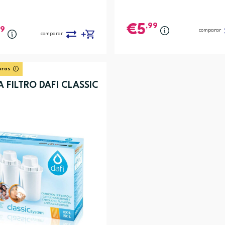
,99
5
99
comparar
comparar
uros
 FILTRO DAFI CLASSIC