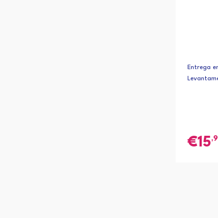
Entrega em
Levantame
,
15