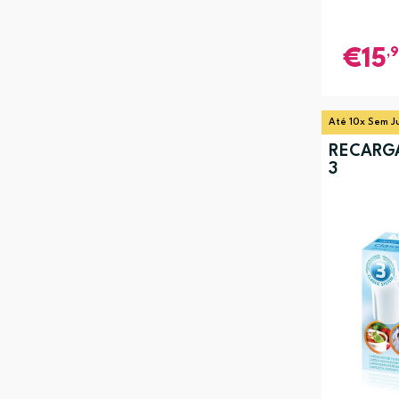
,
15
Até 10x Sem J
RECARGA
3