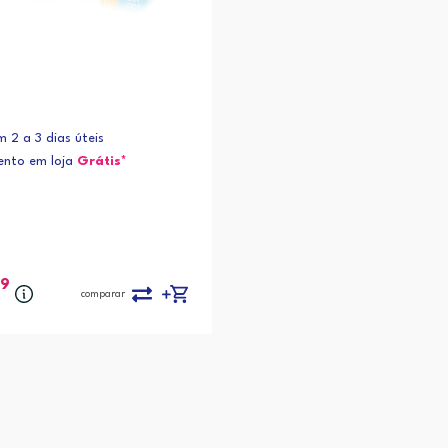
 2 a 3 dias úteis
nto em loja
Grátis*
99
comparar