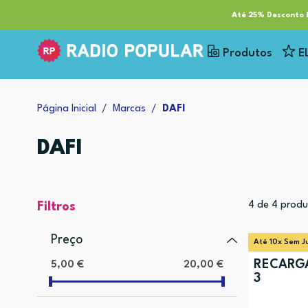
RP Tech
ESG & Sustentabilidade
Serviços
Cl
Até 25% Desconto E
Produtos
E
Página Inicial
Marcas
DAFI
DAFI
4
de
4
produ
Filtros
Preço
Até 10x Sem J
RECARGA
5,00 €
20,00 €
3