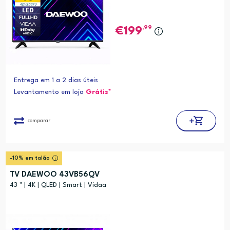
,99
199
Entrega em 1 a 2 dias úteis
Levantamento em loja
Grátis*
comparar
-10% em talão
TV DAEWOO 43VB56QV
43 " | 4K | QLED | Smart | Vidaa