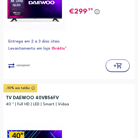
,99
299
Entrega em 2 a 3 dias úteis
Levantamento em loja
Grátis*
comparar
-10% em talão
TV DAEWOO 40VB56FV
40 " | Full HD | LED | Smart | Vidaa