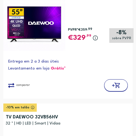
,99
PVPR*
€359
-8%
,99
329
sobre PVPR
Entrega em 2 a 3 dias úteis
Levantamento em loja
Grátis*
comparar
-10% em talão
TV DAEWOO 32VB56HV
32 " | HD | LED | Smart | Vidaa