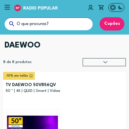
Cupões
DAEWOO
8
de
8
produtos
Relevância
?
-10% em talão
Preço (mais alto)
TV DAEWOO 50VB56QV
Preço (mais baixo)
50 " | 4K | QLED | Smart | Vidaa
Alfabética (A-Z)
Alfabética (Z-A)