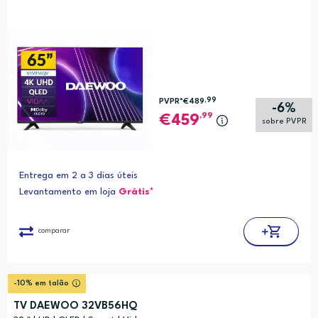
,99
PVPR*
€489
-6%
,99
459
sobre PVPR
Entrega em 2 a 3 dias úteis
Levantamento em loja
Grátis*
comparar
-10% em talão
TV DAEWOO 32VB56HQ