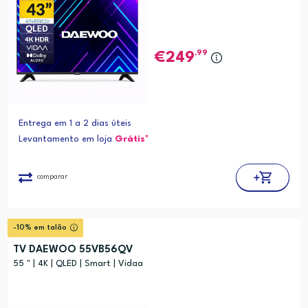
,99
249
Entrega em 1 a 2 dias úteis
Levantamento em loja
Grátis*
comparar
-10% em talão
TV DAEWOO 55VB56QV
55 " | 4K | QLED | Smart | Vidaa