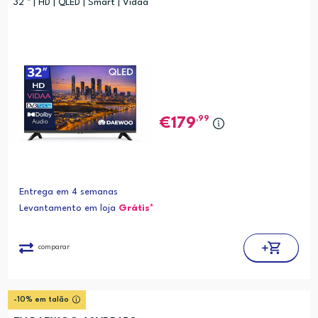
32 " | HD | QLED | Smart | Vidaa
,99
179
Entrega em 4 semanas
Levantamento em loja
Grátis*
comparar
-10% em talão