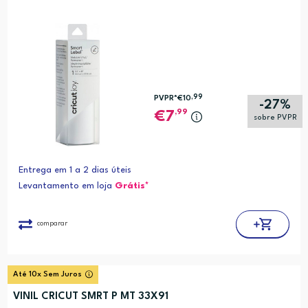
,99
PVPR*
€10
-27%
,99
7
sobre PVPR
Entrega em 1 a 2 dias úteis
Levantamento em loja
Grátis*
comparar
Até 10x Sem Juros
VINIL CRICUT SMRT P MT 33X91