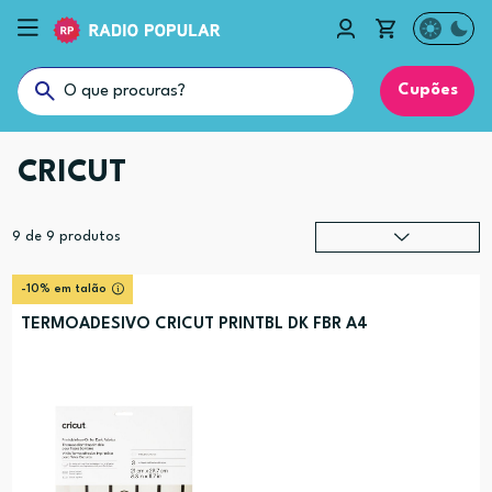
Cupões
CRICUT
9
de
9
produtos
Relevância
?
-10% em talão
Preço (mais alto)
TERMOADESIVO CRICUT PRINTBL DK FBR A4
Preço (mais baixo)
Alfabética (A-Z)
Alfabética (Z-A)