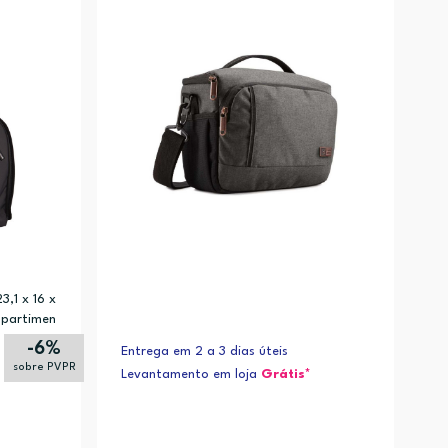
Alfabética (Z-A)
3,1 x 16 x
ompartimen
-6%
Entrega em 2 a 3 dias úteis
sobre PVPR
Levantamento em loja
Grátis*