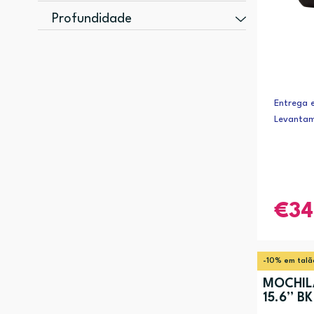
150 mm (1)
250 g (1)
Profundidade
160 mm (1)
260 g (1)
140 mm (1)
231 mm (1)
340 g (1)
160 mm (1)
260 mm (1)
500 g (1)
180 mm (1)
510 g (1)
Entrega e
250 mm (1)
Levantam
30 mm (1)
34
-10% em talã
MOCHIL
15.6” BK