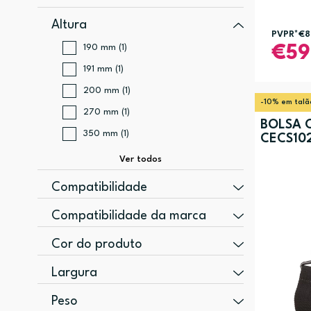
Altura
PVPR*
€8
190 mm (1)
59
191 mm (1)
200 mm (1)
-10% em talã
270 mm (1)
BOLSA 
350 mm (1)
CECS10
Compatibilidade
DSLR (1)
Compatibilidade da marca
Universal (3)
Cor do produto
Qualquer marca (2)
Cinzento (3)
Largura
100 mm (1)
Peso