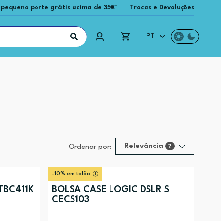
 pequeno porte grátis acima de 35€*
Trocas e Devoluções
PT
Relevância
?
Ordenar por:
Relevância
?
-10% em talão
Preço (mais alto)
TBC411K
BOLSA CASE LOGIC DSLR S
CECS103
Preço (mais baixo)
Alfabética (A-Z)