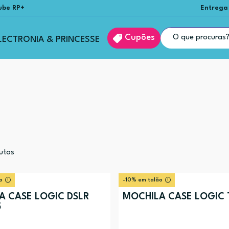
ube RP+
Entrega
Cupões
LECTRONIA & PRINCESSE
utos
o
-10% em talão
A CASE LOGIC DSLR
MOCHILA CASE LOGIC 
5