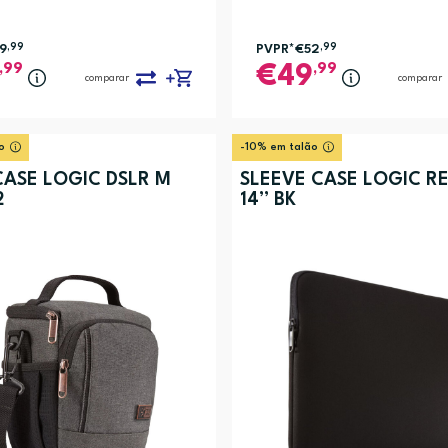
9
,99
PVPR*
€52
,99
,99
,99
49
comparar
comparar
o
-10% em talão
CASE LOGIC DSLR M
SLEEVE CASE LOGIC R
2
14” BK