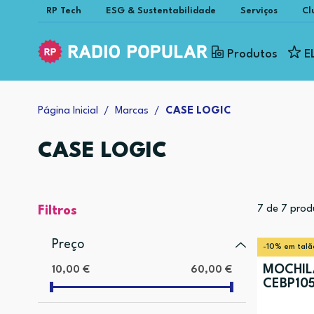
RP Tech
ESG & Sustentabilidade
Serviços
Cl
Produtos
E
Página Inicial
Marcas
CASE LOGIC
CASE LOGIC
7
de
7
prod
Filtros
Preço
-10% em talã
MOCHIL
10,00 €
60,00 €
CEBP10