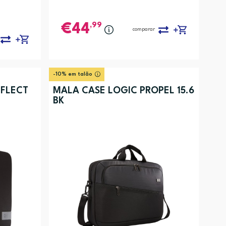
,99
44
comparar
-10% em talão
EFLECT
MALA CASE LOGIC PROPEL 15.6
BK