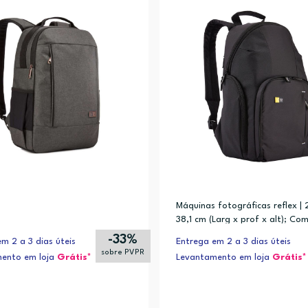
Máquinas fotográficas reflex | 2
38,1 cm (Larg x prof x alt); C
to para iPad
-33%
m 2 a 3 dias úteis
Entrega em 2 a 3 dias úteis
sobre PVPR
ento em loja
Grátis*
Levantamento em loja
Grátis*