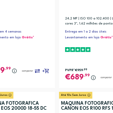
24.2 MP | ISO 100 a 102.400 | 
cores 3", 1.62 milhões de ponto
 em 4 semanas
Entrega em 1 a 2 dias úteis
mento em loja
Grátis*
Levantamento em loja
Grátis*
15-45mm & EF-M 55-200mm IS STM Kit (9)
,99
59
PVPR*
€959
,99
comparar
,99
689
comparar
 Juros
Até 10x Sem Juros
NA FOTOGRÁFICA
MÁQUINA FOTOGRÁFI
EOS 2000D 18-55 DC
CANON EOS R100 RFS 1