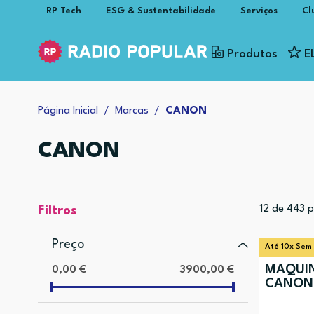
RP Tech
ESG & Sustentabilidade
Serviços
Cl
Produtos
E
Página Inicial
Marcas
CANON
CANON
12
de
443
p
Filtros
Preço
Até 10x Sem
MÁQUI
0,00 €
3900,00 €
CANON 