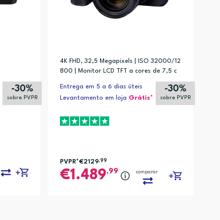
4K FHD, 32,5 Megapixels | ISO 32000/12
800 | Monitor LCD TFT a cores de 7,5 c
m (2.95"), aprox.1,04 milhões de pontos
Entrega em 5 a 6 dias úteis
-30%
-30%
Levantamento em loja
Grátis*
sobre PVPR
sobre PVPR
PVPR*
€2129
,99
,99
1.489
comparar