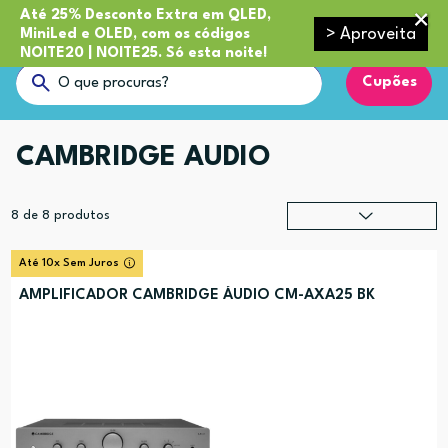
Até 25% Desconto Extra em QLED,
> Aproveita
MiniLed e OLED, com os códigos
NOITE20 | NOITE25. Só esta noite!
Cupões
CAMBRIDGE AUDIO
8
de
8
produtos
Relevância
?
Até 10x Sem Juros
Preço (mais alto)
AMPLIFICADOR CAMBRIDGE ÁUDIO CM-AXA25 BK
Preço (mais baixo)
Alfabética (A-Z)
Alfabética (Z-A)