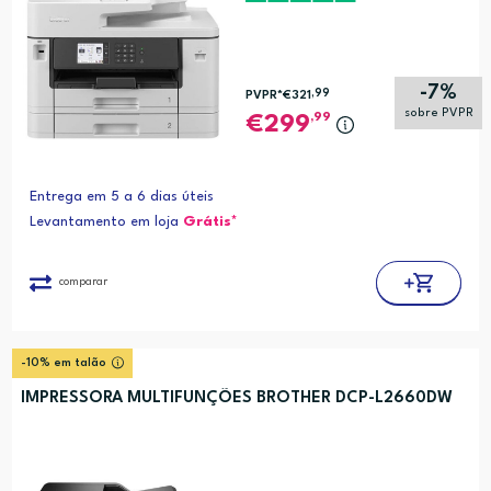
-7%
,99
PVPR*
€321
sobre PVPR
,99
299
Entrega em 5 a 6 dias úteis
Levantamento em loja
Grátis*
comparar
-10% em talão
IMPRESSORA MULTIFUNÇÕES BROTHER DCP-L2660DW