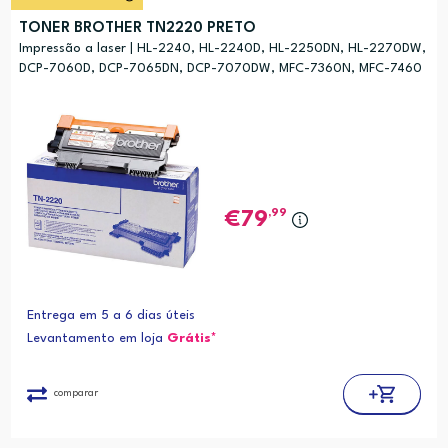
TONER BROTHER TN2220 PRETO
Impressão a laser | HL-2240, HL-2240D, HL-2250DN, HL-2270DW,
DCP-7060D, DCP-7065DN, DCP-7070DW, MFC-7360N, MFC-7460
DN, MFC-7860DW, FAX-2840, FAX-2845, FAX-2940
,99
79
Entrega em 5 a 6 dias úteis
Levantamento em loja
Grátis*
comparar