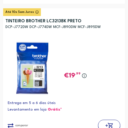
Até 10x Sem Juros
TINTEIRO BROTHER LC3213BK PRETO
DCP-J772DW DCP-J774DW MCF-J890DW MCF-J895DW
,99
19
Entrega em 5 a 6 dias úteis
Levantamento em loja
Grátis*
comparar