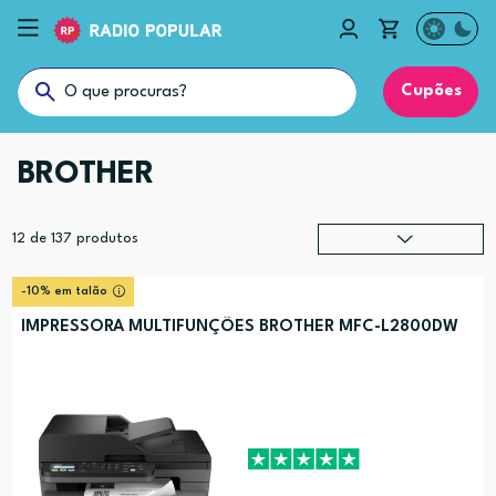
Cupões
BROTHER
12
de
137
produtos
Relevância
?
-10% em talão
Preço (mais alto)
IMPRESSORA MULTIFUNÇÕES BROTHER MFC-L2800DW
Preço (mais baixo)
Alfabética (A-Z)
Alfabética (Z-A)