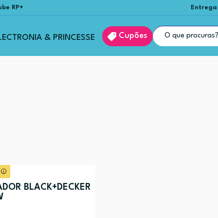
ube RP+
Entrega
Cupões
LECTRONIA & PRINCESSE
RADOR BLACK+DECKER
W