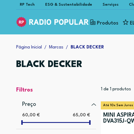
RP Tech
ESG & Sustentabilidade
Serviços
Cl
Produtos
E
Página Inicial
Marcas
BLACK DECKER
BLACK DECKER
1
de
1
produtos
Filtros
Preço
Até 10x Sem Juros
MINI ASPI
60,00 €
65,00 €
DVA315J-Q