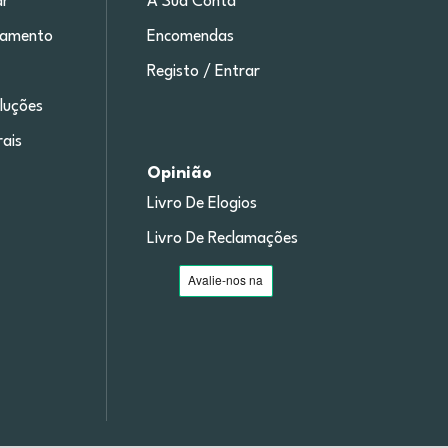
r
A Sua Conta
gamento
Encomendas
Registo / Entrar
luções
ais
Opinião
Livro De Elogios
Livro De Reclamações