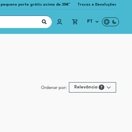
 pequeno porte grátis acima de 35€*
Trocas e Devoluções
PT
Relevância
?
Ordenar por:
Relevância
?
Preço (mais alto)
Preço (mais baixo)
Alfabética (A-Z)