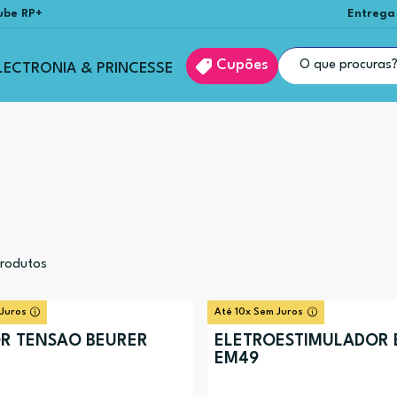
ube RP+
Entrega
Cupões
LECTRONIA & PRINCESSE
rodutos
 Juros
Até 10x Sem Juros
R TENSÃO BEURER
ELETROESTIMULADOR 
EM49