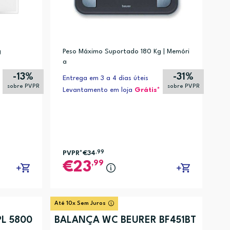
g
Peso Máximo Suportado 180 Kg | Memóri
a
-13%
-31%
Entrega em 3 a 4 dias úteis
sobre PVPR
sobre PVPR
Levantamento em loja
Grátis*
PVPR*
€34
,99
,99
23
Até 10x Sem Juros
PL 5800
BALANÇA WC BEURER BF451BT