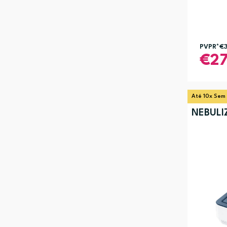
PVPR*
€
2
Até 10x Sem
NEBULI