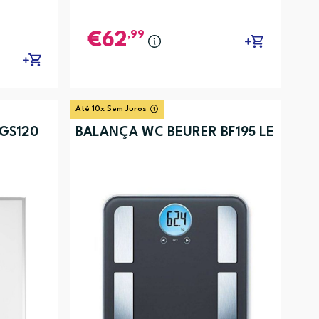
,99
62
Até 10x Sem Juros
GS120
BALANÇA WC BEURER BF195 LE