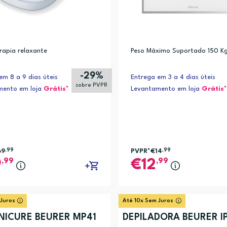
apia relaxante
Peso Máximo Suportado 150 K
-29%
em 8 a 9 dias úteis
Entrega em 3 a 4 dias úteis
sobre PVPR
mento em loja
Grátis*
Levantamento em loja
Grátis*
69
,99
PVPR*
€14
,99
,99
,99
9
12
 Juros
Até 10x Sem Juros
NICURE BEURER MP41
DEPILADORA BEURER I