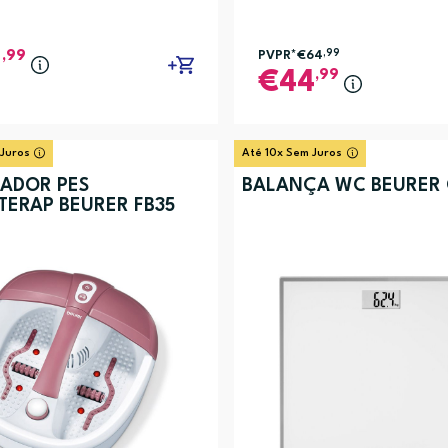
,99
PVPR*
€64
,99
2
,99
44
 Juros
Até 10x Sem Juros
ADOR PES
BALANÇA WC BEURER 
ERAP BEURER FB35