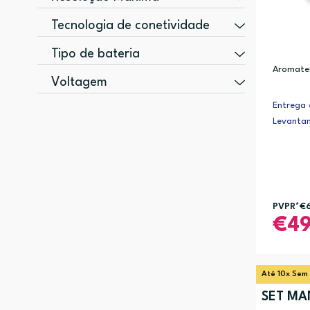
75 g (1)
20 mm (1)
4800 x 1200 DPI (2)
Tecnologia de conetividade
Com fios (1)
Tipo de bateria
Aromater
AAA (1)
Voltagem
AG3/LR41/SR41 (1)
1,55 V (1)
Entrega 
Levanta
PVPR*
€
4
Até 10x Sem
SET MA