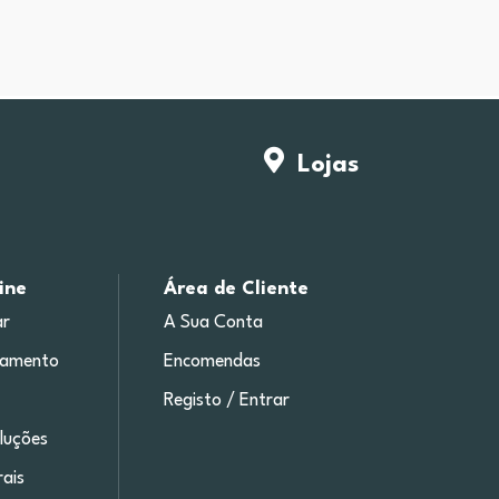
Lojas
ine
Área de Cliente
r
A Sua Conta
gamento
Encomendas
Registo / Entrar
luções
ais