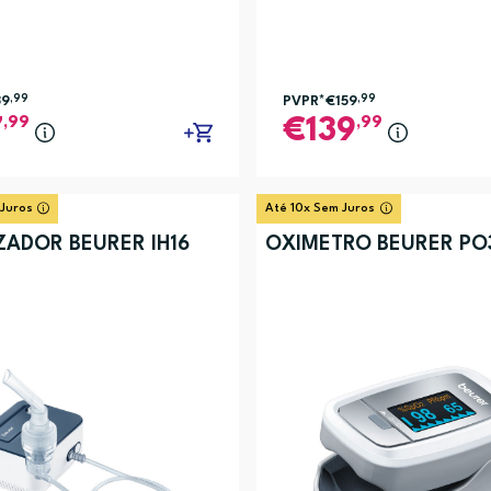
39
,99
PVPR*
€159
,99
,99
,99
7
139
 Juros
Até 10x Sem Juros
ZADOR BEURER IH16
OXIMETRO BEURER PO