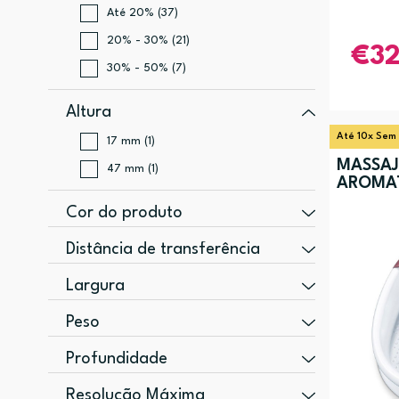
Até 20% (37)
20% - 30% (21)
3
30% - 50% (7)
Altura
Até 10x Sem
17 mm (1)
MASSAJ
47 mm (1)
AROMAT
Cor do produto
Branco (2)
Distância de transferência
Aço inoxidável (1)
1000 m (1)
Largura
130 mm (1)
Peso
37 mm (1)
10 g (1)
Profundidade
63 g (1)
155 mm (1)
Resolução Máxima