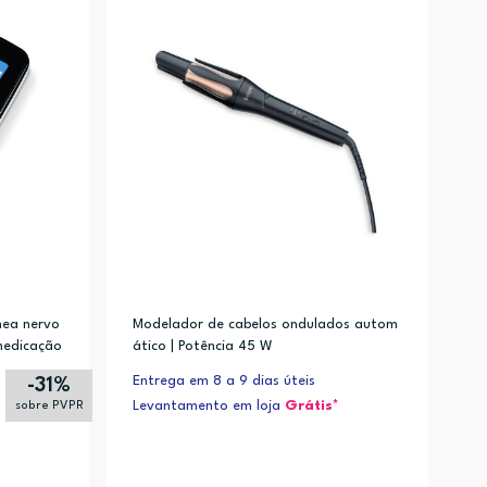
Alfabética (Z-A)
nea nervo
Modelador de cabelos ondulados autom
medicação
ático | Potência 45 W
Entrega em 8 a 9 dias úteis
-31%
Levantamento em loja
Grátis*
sobre PVPR