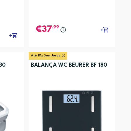
,99
37
Até 10x Sem Juros
30
BALANÇA WC BEURER BF 180