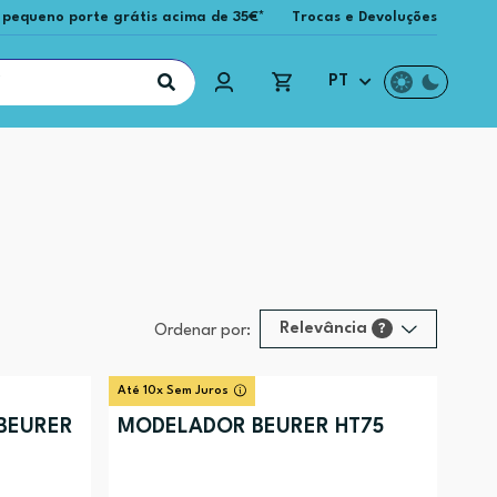
 pequeno porte grátis acima de 35€*
Trocas e Devoluções
PT
Relevância
?
Ordenar por:
Relevância
?
Até 10x Sem Juros
Preço (mais alto)
BEURER
MODELADOR BEURER HT75
Preço (mais baixo)
Alfabética (A-Z)