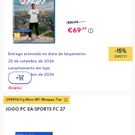
€81
,99
,69
69
-15%
Entrega estimada na data de lançamento:
DIRETO
25 de setembro de 2026
Levantamento em loja:
25 de setembro de 2026
Grátis*
OFERTA:
Fig Minix WC Mbappe 7cm
JOGO PC EA SPORTS FC 27