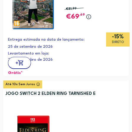
€81
,99
,69
69
-15%
Entrega estimada na data de lançamento:
DIRETO
25 de setembro de 2026
Levantamento em loja:
25 de setembro de 2026
Grátis*
Até 10x Sem Juros
JOGO SWITCH 2 ELDEN RING TARNISHED E