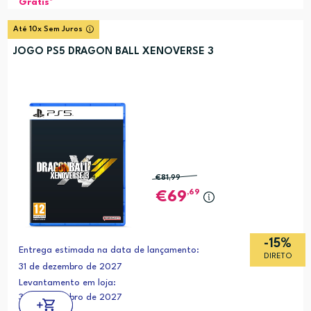
Grátis*
Até 10x Sem Juros
JOGO PS5 DRAGON BALL XENOVERSE 3
€81
,99
,69
69
-15%
Entrega estimada na data de lançamento:
DIRETO
31 de dezembro de 2027
Levantamento em loja:
31 de dezembro de 2027