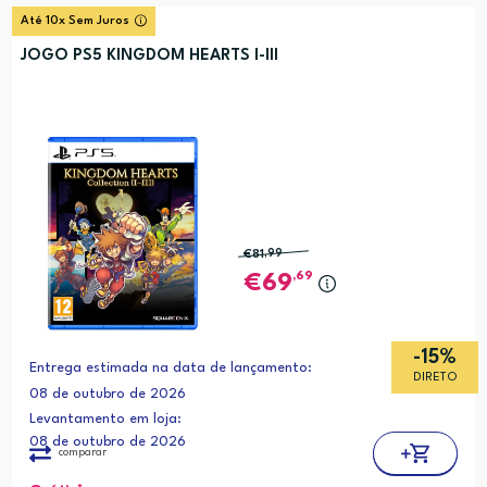
Até 10x Sem Juros
JOGO PS5 KINGDOM HEARTS I-III
€81
,99
,69
69
-15%
Entrega estimada na data de lançamento:
DIRETO
08 de outubro de 2026
Levantamento em loja:
08 de outubro de 2026
comparar