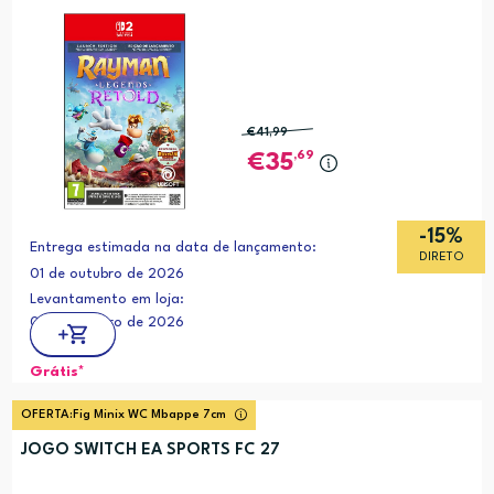
€41
,99
,69
35
-15%
Entrega estimada na data de lançamento:
DIRETO
01 de outubro de 2026
Levantamento em loja:
01 de outubro de 2026
Grátis*
OFERTA:
Fig Minix WC Mbappe 7cm
JOGO SWITCH EA SPORTS FC 27