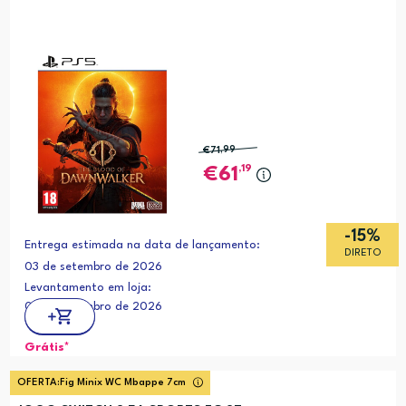
€71
,99
,19
61
-15%
Entrega estimada na data de lançamento:
DIRETO
03 de setembro de 2026
Levantamento em loja:
03 de setembro de 2026
Grátis*
OFERTA:
Fig Minix WC Mbappe 7cm