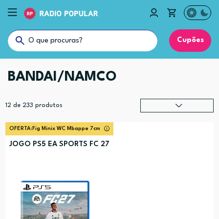
Cupões
BANDAI/NAMCO
12
de
233
produtos
Relevância
?
OFERTA:
Fig Minix WC Mbappe 7cm
Preço (mais alto)
JOGO PS5 EA SPORTS FC 27
Preço (mais baixo)
Alfabética (A-Z)
Alfabética (Z-A)