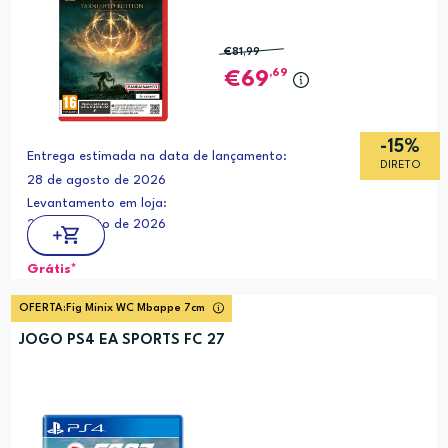
€81
,99
,69
69
-15%
Entrega estimada na data de lançamento:
DIRETO
28 de agosto de 2026
Levantamento em loja:
28 de agosto de 2026
Grátis*
OFERTA:
Fig Minix WC Mbappe 7cm
JOGO PS4 EA SPORTS FC 27