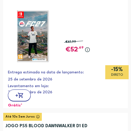
€61
,99
,69
52
-15%
Entrega estimada na data de lançamento:
DIRETO
25 de setembro de 2026
Levantamento em loja:
25 de setembro de 2026
Grátis*
Até 10x Sem Juros
JOGO PS5 BLOOD DAWNWALKER D1 ED