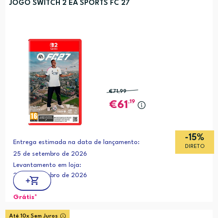
JOGO SWITCH 2 EA SPORTS FC 27
€71
,99
,19
61
-15%
Entrega estimada na data de lançamento:
DIRETO
25 de setembro de 2026
Levantamento em loja:
25 de setembro de 2026
Grátis*
Até 10x Sem Juros