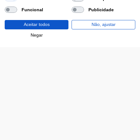
Funcional
Publicidade
Aceitar todos
Não, ajustar
Filtros
Negar
Segue-nos nas redes sociais
Lojas
Institucional