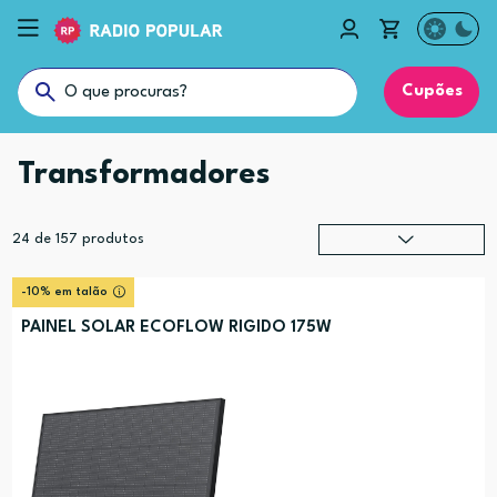
Cupões
Transformadores
24
de
157
produtos
Relevância
?
-10% em talão
Preço (mais alto)
PAINEL SOLAR ECOFLOW RIGIDO 175W
Preço (mais baixo)
Alfabética (A-Z)
Alfabética (Z-A)