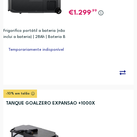
,99
1.299
Frigorifico portátil a bateria (não
inclui a bateria) | 28Ah | Bateria B
70 / AC180T
Temporariamente indisponível
-10% em talão
TANQUE GOALZERO EXPANSAO +1000X