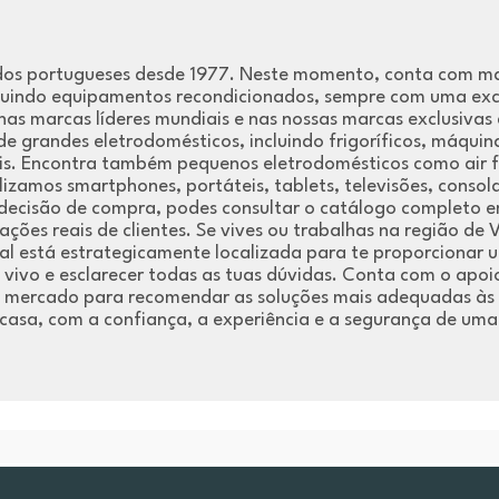
dos portugueses desde 1977. Neste momento, conta com mais
ncluindo equipamentos recondicionados, sempre com uma exc
nas marcas líderes mundiais e nas nossas marcas exclusivas 
 grandes eletrodomésticos, incluindo frigoríficos, máquina
ais. Encontra também pequenos eletrodomésticos como air f
lizamos smartphones, portáteis, tablets, televisões, consol
 decisão de compra, podes consultar o catálogo completo e
ações reais de clientes. Se vives ou trabalhas na região de
local está estrategicamente localizada para te proporciona
vivo e esclarecer todas as tuas dúvidas. Conta com o apoi
o mercado para recomendar as soluções mais adequadas às 
casa, com a confiança, a experiência e a segurança de uma 