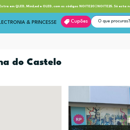
ube RP+
Entrega
xtra em QLED, MiniLed e OLED, com os códigos NOITE20 | NOITE25. Só esta n
Cupões
LECTRONIA & PRINCESSE
na do Castelo