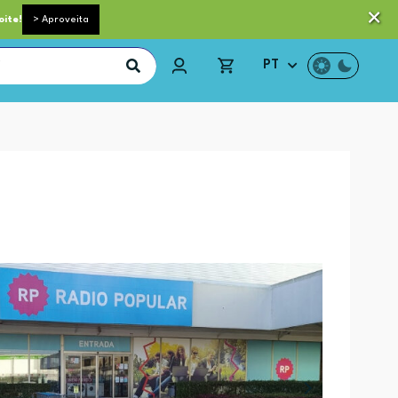
 pequeno porte grátis acima de 35€*
Trocas e Devoluções
oite!
> Aproveita
PT