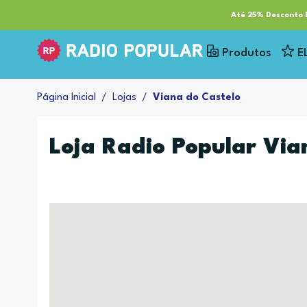
RP Tech
ESG & Sustentabilidade
Serviços
Cl
Até 25% Desconto E
Produtos
E
Página Inicial
Lojas
Viana do Castelo
Loja Radio Popular Via