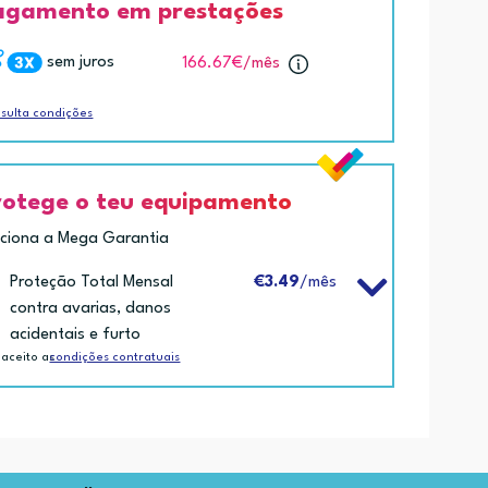
agamento em prestações
sem juros
166.67€
/mês
sulta condições
rotege o teu equipamento
iciona a Mega Garantia
Proteção Total Mensal
€3.49
/mês
contra avarias, danos
acidentais e furto
 aceito as
condições contratuais