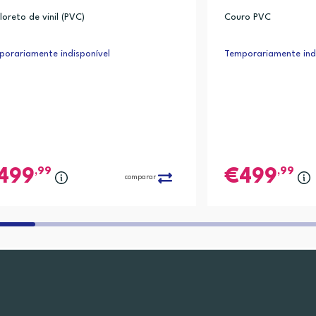
cloreto de vinil (PVC)
Couro PVC
orariamente indisponível
Temporariamente indi
,99
,99
499
499
comparar