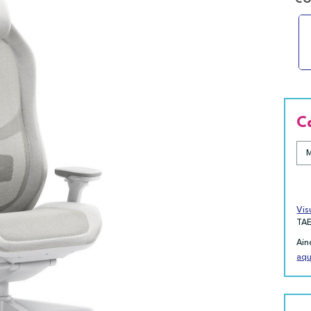
CO
C
Vis
TA
Ain
aqu