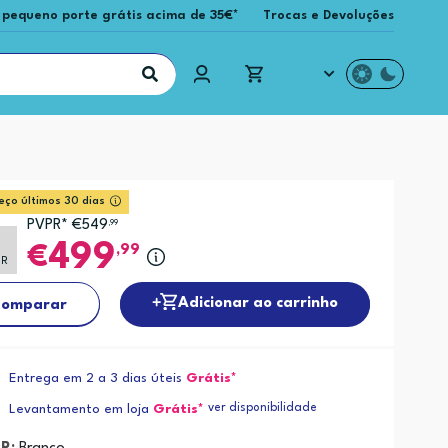
 pequeno porte grátis acima de 35€*
Trocas e Devoluções
eço últimos 30 dias
PVPR* €549
,99
499
,99
PR
Adicionar ao carrinho
omparar
Entrega em 2 a 3 dias úteis
Grátis*
ver disponibilidade
Levantamento em loja
Grátis*