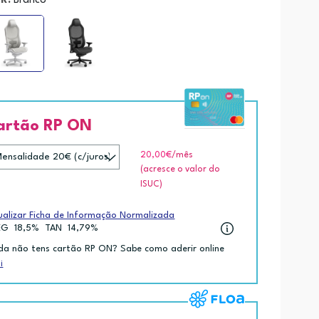
R:
Branco
artão RP ON
20,00€
/mês
(acresce o valor do
ISUC)
ualizar Ficha de Informação Normalizada
EG
18,5%
TAN
14,79%
da não tens cartão RP ON? Sabe como aderir online
i