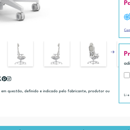
P
Con
P
ad
m questão, definido e indicado pelo fabricante, produtor ou
Li e