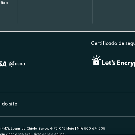
fixa
Certificado de seg
do site
(KM7), Lugar do Chiolo-Barca, 4475-045 Maia | NIF: 500 674 205
em vigor e são exclusivos da loja online.