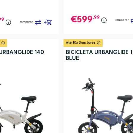
,99
599
99
comparar
comparar
Até 10x Sem Juros
 URBANGLIDE 140
BICICLETA URBANGLIDE 
BLUE