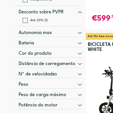
Desconto sobre PVPR
,
599
Até 20% (1)
Autonomia max
Até 10x Sem Juros
20 km (2)
Bateria
BICICLETA
30 km (1)
WHITE
7,8 Ah (2)
Cor do produto
45 km (1)
10,4 Ah (1)
Azul (2)
Distância de carregamento
Branco (1)
30 km (1)
Nº de velocidades
Preto, Laranja (1)
1 (3)
Peso
Vermelho (1)
33 kg (1)
Peso de carga máximo
120 kg (4)
Potência do motor