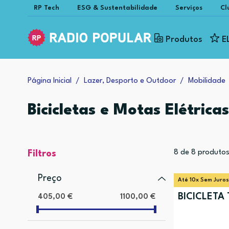
RP Tech
ESG & Sustentabilidade
Serviços
Cl
Produtos
E
Página Inicial
Lazer, Desporto e Outdoor
Mobilidade
Bicicletas e Motas Elétricas
8
de
8
produto
Filtros
Preço
Até 10x Sem Juros
BICICLETA
405,00 €
1100,00 €