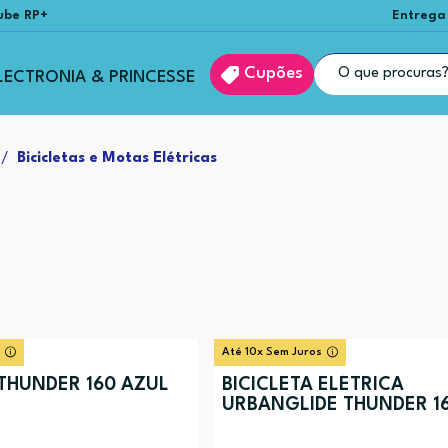
ube RP+
Entrega
Cupões
LECTRONIA & PRINCESSE
Bicicletas e Motas Elétricas
s
Até 10x Sem Juros
 THUNDER 160 AZUL
BICICLETA ELÉTRICA
URBANGLIDE THUNDER 1
CINZENTO