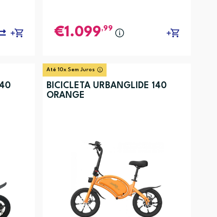
,99
1.099
Até 10x Sem Juros
140
BICICLETA URBANGLIDE 140
ORANGE