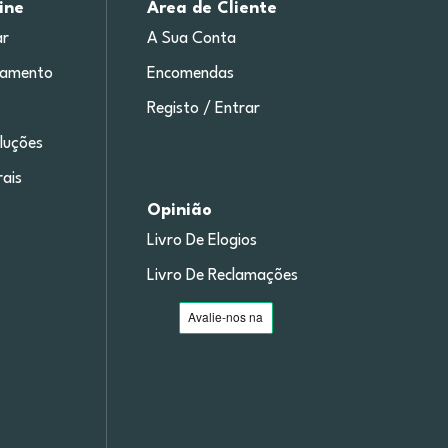
ine
Área de Cliente
r
A Sua Conta
gamento
Encomendas
Registo / Entrar
luções
ais
Opinião
Livro De Elogios
Livro De Reclamações