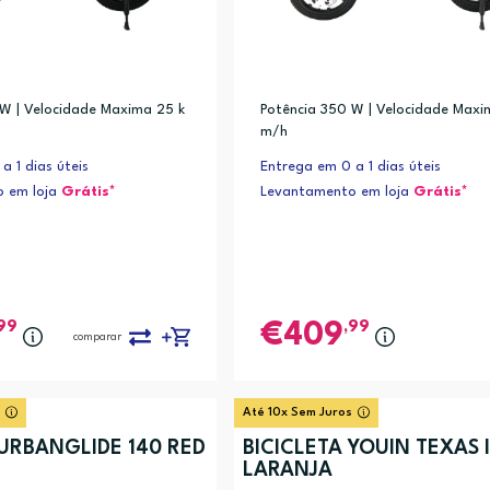
 W | Velocidade Maxima 25 k
Potência 350 W | Velocidade Maxi
m/h
a 1 dias úteis
Entrega em 0 a 1 dias úteis
 em loja
Grátis*
Levantamento em loja
Grátis*
99
,99
409
comparar
Até 10x Sem Juros
 URBANGLIDE 140 RED
BICICLETA YOUIN TEXAS I
LARANJA