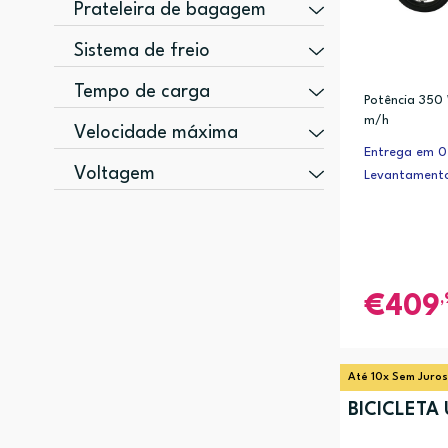
350 W (3)
Prateleira de bagagem
250 W (1)
Não (2)
Sistema de freio
400 W (1)
Traseira (1)
Disco (4)
Tempo de carga
Potência 350
m/h
5 h (2)
Velocidade máxima
Entrega em 0 
25 km/h (1)
Voltagem
Levantamento
36 V (3)
,
409
Até 10x Sem Juros
BICICLETA