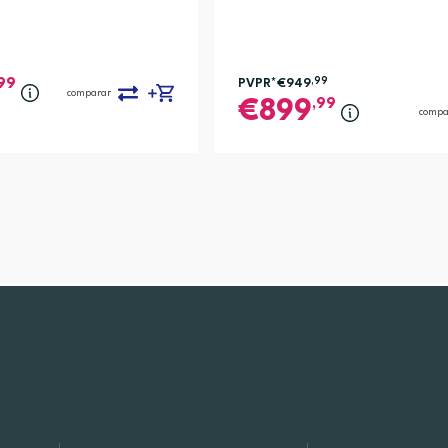
99
PVPR*
€949
,99
comparar
,99
899
compa