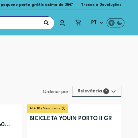
 pequeno porte grátis acima de 35€*
Trocas e Devoluções
PT
Relevância
?
Ordenar por:
Relevância
?
Até 10x Sem Juros
Preço (mais alto)
BICICLETA YOUIN PORTO II GR
60
Preço (mais baixo)
Alfabética (A-Z)