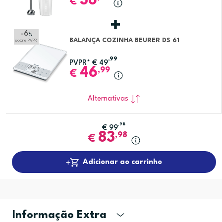
36
€
-6
%
BALANÇA COZINHA BEURER DS 61
sobre PVPR
,99
PVPR*
€
49
46
,99
€
Alternativas
,98
€
99
83
,98
€
Adicionar ao carrinho
Informação Extra