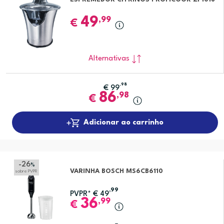
49
,99
€
Alternativas
,98
€
99
86
,98
€
Adicionar ao carrinho
-26
%
VARINHA BOSCH MS6CB6110
sobre PVPR
,99
PVPR*
€
49
36
,99
€