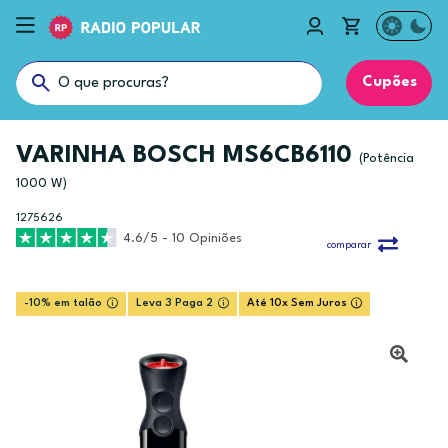
Cupões
VARINHA BOSCH MS6CB6110
(Potência
1000 W)
1275626
4.6/5 - 10 Opiniões
comparar
-10% em talão
Leva 3 Paga 2
Até 10x Sem Juros