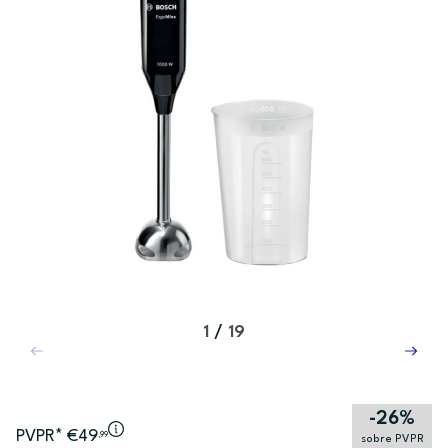
1
/
19
-26%
PVPR* €49
,99
sobre PVPR