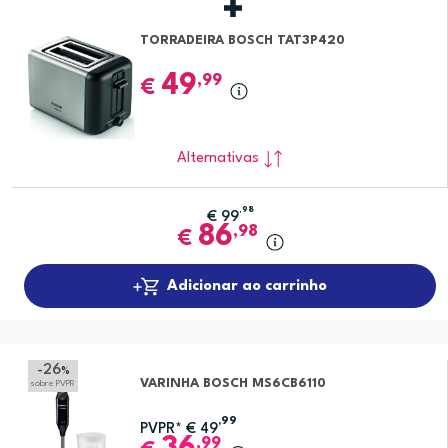
TORRADEIRA BOSCH TAT3P420
49
,99
€
Alternativas
,98
€
99
86
,98
€
Adicionar ao carrinho
-26
%
VARINHA BOSCH MS6CB6110
sobre PVPR
,99
PVPR*
€
49
,99