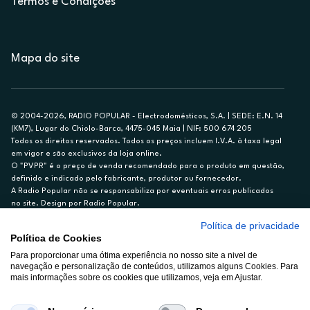
Termos e Condições
Mapa do site
© 2004-2026, RADIO POPULAR - Electrodomésticos, S.A. | SEDE: E.N. 14
(KM7), Lugar do Chiolo-Barca, 4475-045 Maia | NIF: 500 674 205
Todos os direitos reservados. Todos os preços incluem I.V.A. à taxa legal
em vigor e são exclusivos da loja online.
O "PVPR" é o preço de venda recomendado para o produto em questão,
definido e indicado pelo fabricante, produtor ou fornecedor.
A Radio Popular não se responsabiliza por eventuais erros publicados
no site. Design por Radio Popular.
Política de privacidade
** TAEG CARTÃO DE CRÉDITO RP/ON: 18,5%
Política de Cookies
Ex. para limite de crédito de €1.500, reembolsado em 12 meses, TAN
14,79%.
Para proporcionar uma ótima experiência no nosso site a nivel de
navegação e personalização de conteúdos, utilizamos alguns Cookies. Para
Crédito sujeito a aprovação pelo Cetelem, marca BNP Paribas Personal
mais informações sobre os cookies que utilizamos, veja em Ajustar.
Finance, S.A., Sucursal em Portugal. Informe-se no 21 721 90 00 (dias
úteis, 9-20h).
A Rádio Popular – Eletrodomésticos S.A. (Registo BdP848) atua como