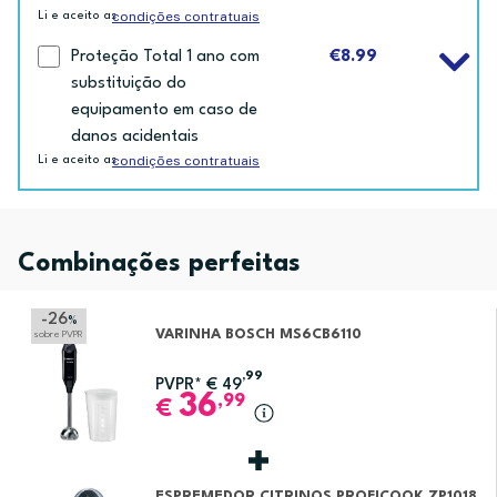
condições contratuais
Li e aceito as
Proteção Total 1 ano com
€8.99
substituição do
equipamento em caso de
danos acidentais
condições contratuais
Li e aceito as
Combinações perfeitas
-26
%
VARINHA BOSCH MS6CB6110
sobre PVPR
,99
PVPR*
€
49
36
,99
€
ESPREMEDOR CITRINOS PROFICOOK ZP1018