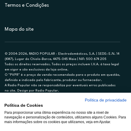
Termos e Condições
Mapa do site
© 2004-2026, RADIO POPULAR - Electrodomésticos, S.A. | SEDE: E.N. 14
(KM7), Lugar do Chiolo-Barca, 4475-045 Maia | NIF: 500 674 205
Todos os direitos reservados. Todos os preços incluem I.V.A. à taxa legal
em vigor e são exclusivos da loja online.
O "PVPR" é o preço de venda recomendado para o produto em questão,
definido e indicado pelo fabricante, produtor ou fornecedor.
A Radio Popular não se responsabiliza por eventuais erros publicados
no site. Design por Radio Popular.
Política de privacidade
** TAEG CARTÃO DE CRÉDITO RP/ON: 18,5%
Política de Cookies
Ex. para limite de crédito de €1.500, reembolsado em 12 meses, TAN
Para proporcionar uma ótima experiência no nosso site a nivel de
14,79%.
navegação e personalização de conteúdos, utilizamos alguns Cookies. Para
Crédito sujeito a aprovação pelo Cetelem, marca BNP Paribas Personal
mais informações sobre os cookies que utilizamos, veja em Ajustar.
Finance, S.A., Sucursal em Portugal. Informe-se no 21 721 90 00 (dias
úteis, 9-20h).