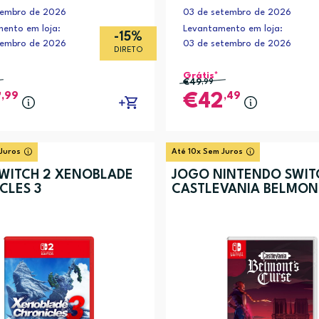
tembro de 2026
03 de setembro de 2026
ento em loja:
Levantamento em loja:
-15%
tembro de 2026
03 de setembro de 2026
DIRETO
Grátis*
€49
,99
,99
,49
7
42
Juros
Até 10x Sem Juros
WITCH 2 XENOBLADE
JOGO NINTENDO SWIT
CLES 3
CASTLEVANIA BELMON
CURSE