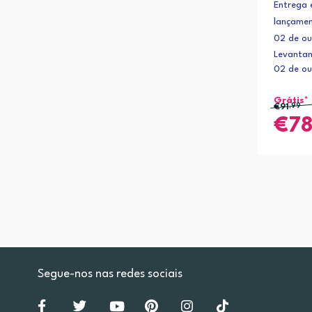
Entrega 
lançamen
02 de ou
Levantam
02 de ou
Grátis*
€91
,99
7
Segue-nos nas redes sociais