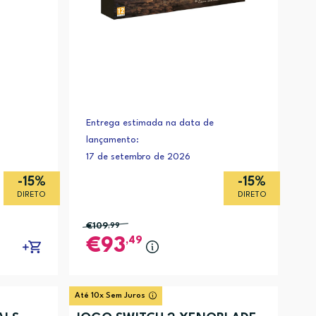
Entrega estimada na data de
lançamento:
17 de setembro de 2026
-15%
-15%
DIRETO
DIRETO
€109
,99
,49
93
Até 10x Sem Juros