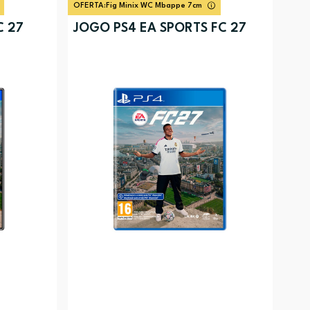
OFERTA:
Fig Minix WC Mbappe 7cm
C 27
JOGO PS4 EA SPORTS FC 27