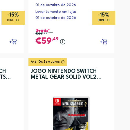
01 de outubro de 2026
Levantamento em loja:
-15%
-15%
01 de outubro de 2026
DIRETO
DIRETO
Grátis*
€69
,99
,49
59
Até 10x Sem Juros
CH
JOGO NINTENDO SWITCH
TS
METAL GEAR SOLID VOL2
EDITION