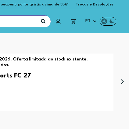
 pequeno porte grátis acima de 35€*
Trocas e Devoluções
PT
2026. Oferta limitada ao stock existente.
ados.
orts FC 27