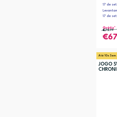
17 de se
Levantam
17 de se
Grátis*
€79
,99
6
Até 10x Sem 
JOGO S
CHRONI