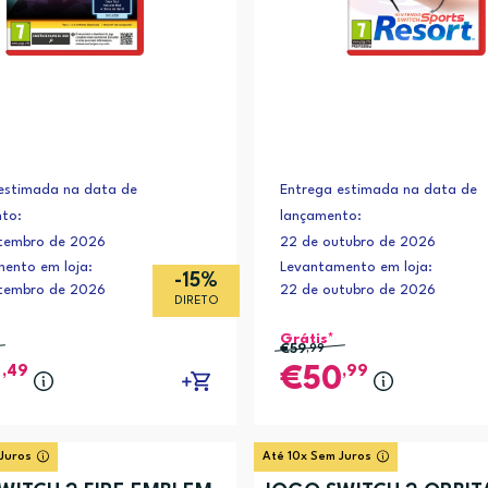
estimada na data de
Entrega estimada na data de
to:
lançamento:
etembro de 2026
22 de outubro de 2026
ento em loja:
Levantamento em loja:
-15%
etembro de 2026
22 de outubro de 2026
DIRETO
Grátis*
€59
,99
,49
,99
2
50
Juros
Até 10x Sem Juros