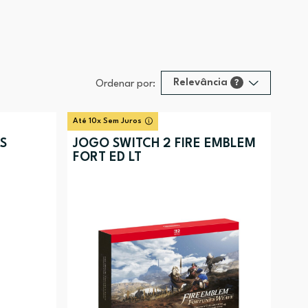
Relevância
?
Ordenar por:
Relevância
?
Até 10x Sem Juros
Preço (mais alto)
S
JOGO SWITCH 2 FIRE EMBLEM
FORT ED LT
Preço (mais baixo)
Alfabética (A-Z)
Alfabética (Z-A)