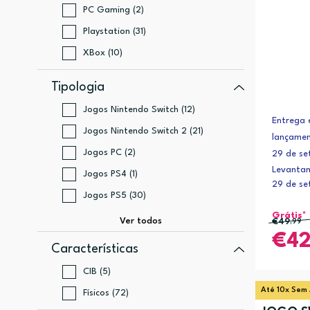
PC Gaming (2)
Playstation (31)
XBox (10)
Tipologia
Jogos Nintendo Switch (12)
Entrega 
Jogos Nintendo Switch 2 (21)
lançamen
Jogos PC (2)
29 de s
Levantam
Jogos PS4 (1)
29 de s
Jogos PS5 (30)
Grátis*
€49
,99
4
Características
CIB (5)
Até 10x Sem 
Físicos (72)