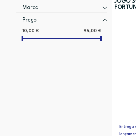
JOGO S
FORTU
Marca
Preço
10,00 €
95,00 €
BANDAI/NAMCO (43)
ECOPLAY (17)
INFOCAPITAL (1)
MICROSOFT (5)
NINTENDO (7)
Entrega 
lançamen