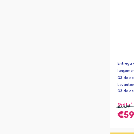
Entrega 
lançamen
03 de d
Levantam
03 de d
Grátis*
€69
,99
5