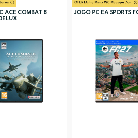
Juros
OFERTA:
Fig Minix WC Mbappe 7cm
C ACE COMBAT 8
JOGO PC EA SPORTS F
DELUX