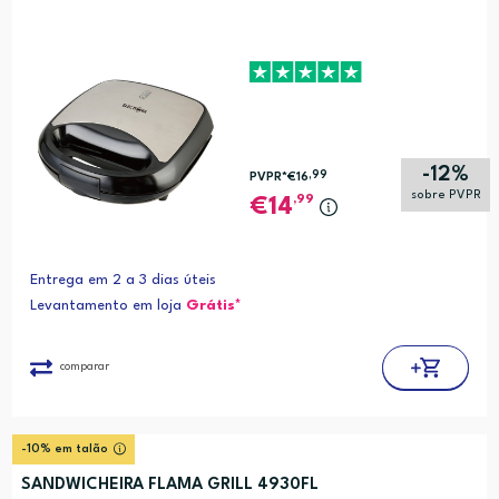
-12%
,99
PVPR*
€16
sobre PVPR
,99
14
Entrega em 2 a 3 dias úteis
Levantamento em loja
Grátis*
comparar
-10% em talão
SANDWICHEIRA FLAMA GRILL 4930FL