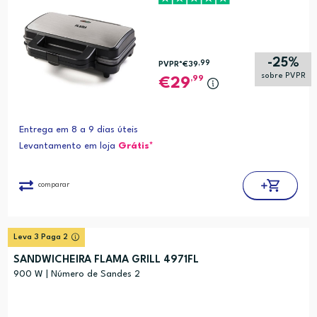
-25%
,99
PVPR*
€39
sobre PVPR
,99
29
Entrega em 8 a 9 dias úteis
Levantamento em loja
Grátis*
comparar
Leva 3 Paga 2
SANDWICHEIRA FLAMA GRILL 4971FL
900 W | Número de Sandes 2