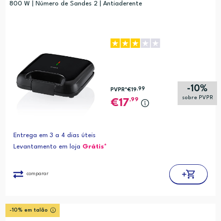
800 W | Número de Sandes 2 | Antiaderente
-10%
,99
PVPR*
€19
sobre PVPR
,99
17
Entrega em 3 a 4 dias úteis
Levantamento em loja
Grátis*
comparar
-10% em talão