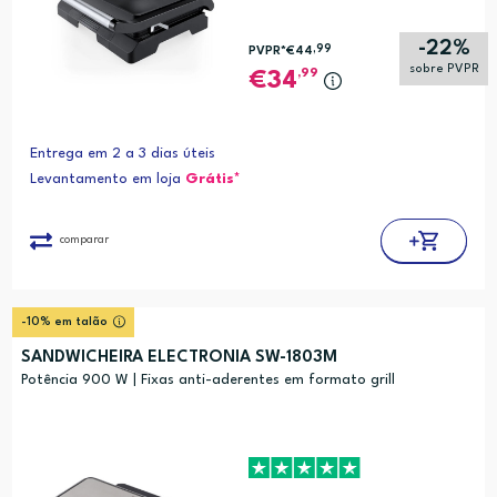
-22%
,99
PVPR*
€44
sobre PVPR
,99
34
Entrega em 2 a 3 dias úteis
Levantamento em loja
Grátis*
comparar
-10% em talão
SANDWICHEIRA ELECTRONIA SW-1803M
Potência 900 W | Fixas anti-aderentes em formato grill