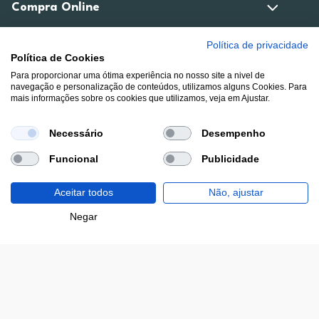
Compra Online
Política de privacidade
Área de Cliente
Política de Cookies
Para proporcionar uma ótima experiência no nosso site a nivel de
navegação e personalização de conteúdos, utilizamos alguns Cookies. Para
mais informações sobre os cookies que utilizamos, veja em Ajustar.
Estamos contigo
Necessário
Desempenho
Opinião
Funcional
Publicidade
Aceitar todos
Não, ajustar
Modos de pagamento disponíveis
Filtros
Negar