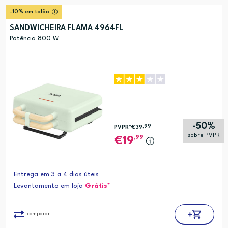
-10% em talão
SANDWICHEIRA FLAMA 4964FL
Potência 800 W
-50%
,99
PVPR*
€39
sobre PVPR
,99
19
Entrega em 3 a 4 dias úteis
Levantamento em loja
Grátis*
comparar