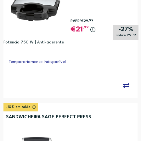
,99
PVPR*
€29
,99
21
-27%
sobre PVPR
Potência 750 W | Anti-aderente
Temporariamente indisponível
-10% em talão
SANDWICHEIRA SAGE PERFECT PRESS