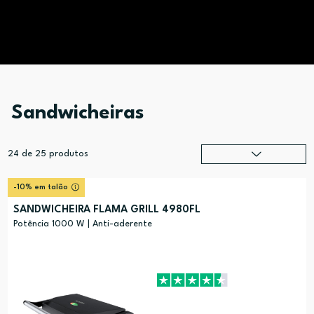
Sandwicheiras
24
de
25
produtos
Relevância
?
-10% em talão
Preço (mais alto)
SANDWICHEIRA FLAMA GRILL 4980FL
Preço (mais baixo)
Potência 1000 W | Anti-aderente
Alfabética (A-Z)
Alfabética (Z-A)