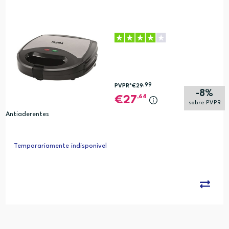
,99
PVPR*
€29
-8%
,64
27
sobre PVPR
Antiaderentes
Temporariamente indisponível