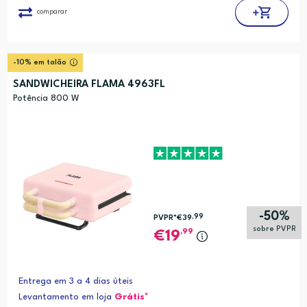
comparar
-10% em talão
SANDWICHEIRA FLAMA 4963FL
Potência 800 W
-50%
,99
PVPR*
€39
sobre PVPR
,99
19
Entrega em 3 a 4 dias úteis
Levantamento em loja
Grátis*