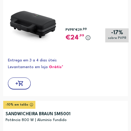
,99
PVPR*
€29
-17%
,99
24
sobre PVPR
Entrega em 3 a 4 dias úteis
Levantamento em loja
Grátis*
-10% em talão
SANDWICHEIRA BRAUN SM5001
Potência 800 W | Aluminio fundido