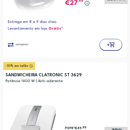
,99
27
Entrega em 8 a 9 dias úteis
Levantamento em loja
Grátis*
comparar
-10% em talão
SANDWICHEIRA CLATRONIC ST 3629
Potência 1400 W | Anti-aderente
,99
PVPR*
€49