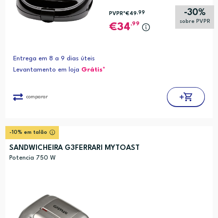
-30%
,99
PVPR*
€49
sobre PVPR
,99
34
Entrega em 8 a 9 dias úteis
Levantamento em loja
Grátis*
comparar
-10% em talão
SANDWICHEIRA G3FERRARI MYTOAST
Potencia 750 W