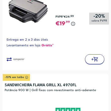
-20%
,99
PVPR*
€24
sobre PVPR
,99
19
Entrega em 2 a 3 dias úteis
Levantamento em loja
Grátis*
comparar
-10% em talão
SANDWICHEIRA FLAMA GRILL XL 4970FL
Potência 900 W | Grill fixas com revestimento anti-aderente