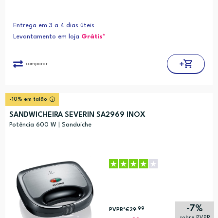
Entrega em 3 a 4 dias úteis
Levantamento em loja
Grátis*
comparar
-10% em talão
SANDWICHEIRA SEVERIN SA2969 INOX
Potência 600 W | Sanduiche
-7%
,99
PVPR*
€29
sobre PVPR