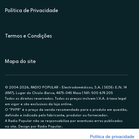
Política de Privacidade
Termos e Condições
Mapa do site
© 2004-2026, RADIO POPULAR - Electrodomésticos, S.A. | SEDE: E.N. 14
(KM7), Lugar do Chiolo-Barca, 4475-045 Maia | NIF: 500 674 205
Todos os direitos reservados. Todos os preços incluem I.V.A. à taxa legal
em vigor e são exclusivos da loja online.
O "PVPR" é o preço de venda recomendado para o produto em questão,
definido e indicado pelo fabricante, produtor ou fornecedor.
A Radio Popular não se responsabiliza por eventuais erros publicados
no site. Design por Radio Popular.
Política de privacidade
** TAEG CARTÃO DE CRÉDITO RP/ON: 18,5%