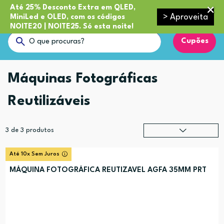
Até 25% Desconto Extra em QLED,
> Aproveita
MiniLed e OLED, com os códigos
NOITE20 | NOITE25. Só esta noite!
Cupões
Máquinas Fotográficas
Reutilizáveis
3
de
3
produtos
Relevância
?
Até 10x Sem Juros
Preço (mais alto)
MÁQUINA FOTOGRÁFICA REUTIZAVEL AGFA 35MM PRT
Preço (mais baixo)
Alfabética (A-Z)
Alfabética (Z-A)