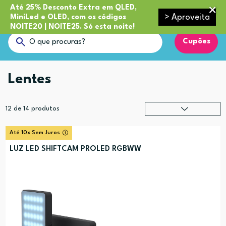
Até 25% Desconto Extra em QLED,
> Aproveita
MiniLed e OLED, com os códigos
NOITE20 | NOITE25. Só esta noite!
Cupões
Lentes
12
de
14
produtos
Relevância
?
Até 10x Sem Juros
Preço (mais alto)
LUZ LED SHIFTCAM PROLED RGBWW
Preço (mais baixo)
Alfabética (A-Z)
Alfabética (Z-A)