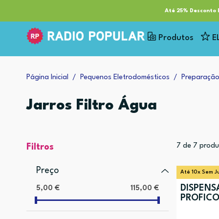
RP Tech
ESG & Sustentabilidade
Serviços
Cl
Até 25% Desconto E
Produtos
E
Página Inicial
Pequenos Eletrodomésticos
Preparação
Jarros Filtro Água
7
de
7
produ
Filtros
Preço
Até 10x Sem J
DISPEN
5,00 €
115,00 €
PROFICO