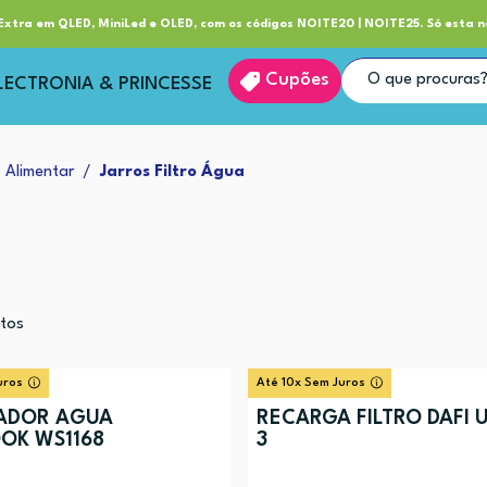
ube RP+
Entrega
xtra em QLED, MiniLed e OLED, com os códigos NOITE20 | NOITE25. Só esta n
Cupões
LECTRONIA & PRINCESSE
 Alimentar
Jarros Filtro Água
tos
uros
Até 10x Sem Juros
SADOR AGUA
RECARGA FILTRO DAFI 
OK WS1168
3