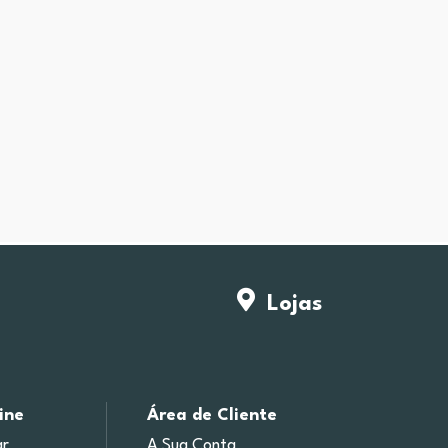
Lojas
ine
Área de Cliente
r
A Sua Conta