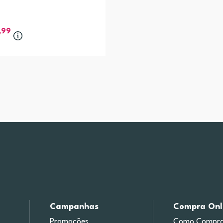
,99
Campanhas
Compra Onl
Promoções
Como Compra