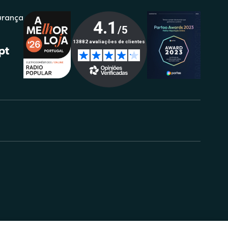
urança
.