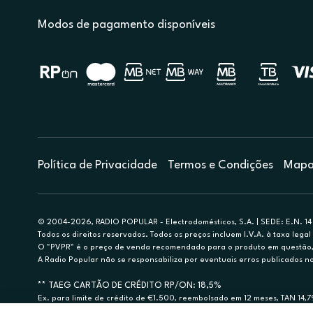
Modos de pagamento disponíveis
Política de Privacidade
Termos e Condições
Mapa 
© 2004-2026, RADIO POPULAR - Electrodomésticos, S.A. | SEDE: E.N. 14 
Todos os direitos reservados. Todos os preços incluem I.V.A. à taxa legal 
O "PVPR" é o preço de venda recomendado para o produto em questão, d
A Radio Popular não se responsabiliza por eventuais erros publicados no
** TAEG CARTÃO DE CRÉDITO RP/ON: 18,5%
Ex. para limite de crédito de €1.500, reembolsado em 12 meses, TAN 14,
Crédito sujeito a aprovação pelo Cetelem, marca BNP Paribas Personal Fi