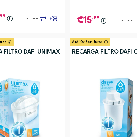
,99
,99
15
comparar
comparar
uros
Até 10x Sem Juros
 FILTRO DAFI UNIMAX
RECARGA FILTRO DAFI 