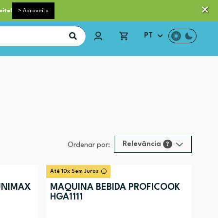
 pequeno porte grátis acima de 35€*
Trocas e Devoluções
oite!
> Aproveita
PT
Relevância
?
Ordenar por:
Relevância
?
Até 10x Sem Juros
Preço (mais alto)
UNIMAX
MÁQUINA BEBIDA PROFICOOK
HGA1111
Preço (mais baixo)
Alfabética (A-Z)