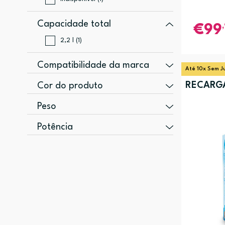
Capacidade total
99
2,2 l (1)
Compatibilidade da marca
Até 10x Sem J
Dafi (2)
RECARGA
Cor do produto
Branco (2)
Peso
Preto (1)
2,1 kg (1)
Potência
Preto, Aço inoxidável (1)
2,56 kg (1)
1500 W (1)
2600 W (1)