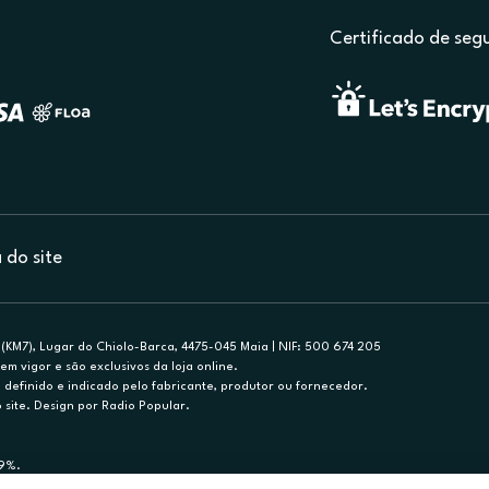
Certificado de seg
do site
(KM7), Lugar do Chiolo-Barca, 4475-045 Maia | NIF: 500 674 205
em vigor e são exclusivos da loja online.
efinido e indicado pelo fabricante, produtor ou fornecedor.
 site. Design por Radio Popular.
79%.
nance, S.A., Sucursal em Portugal. Informe-se no 21 721 90 00 (dias úteis, 9-20h)