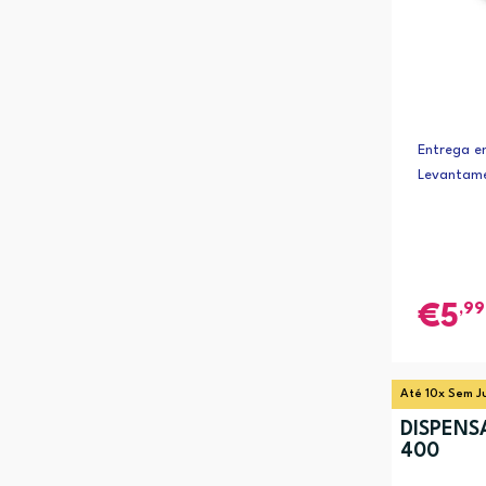
Entrega em
Levantame
,99
5
Até 10x Sem J
DISPEN
400