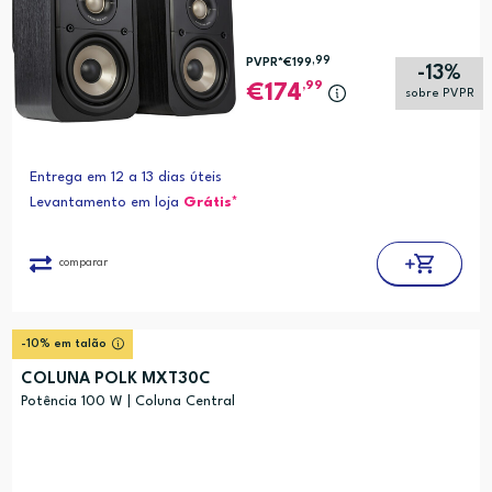
,99
PVPR*
€199
-13%
,99
174
sobre PVPR
Entrega em 12 a 13 dias úteis
Levantamento em loja
Grátis*
comparar
-10% em talão
COLUNA POLK MXT30C
Potência 100 W | Coluna Central