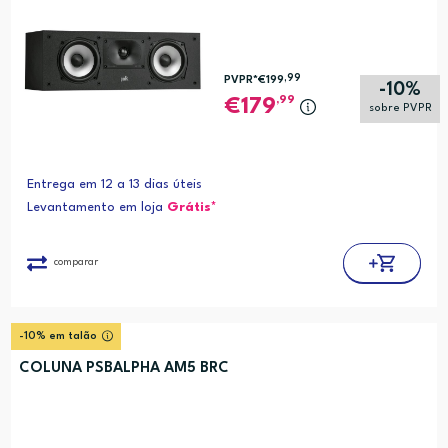
,99
PVPR*
€199
-10%
,99
179
sobre PVPR
Entrega em 12 a 13 dias úteis
Levantamento em loja
Grátis*
comparar
-10% em talão
COLUNA PSBALPHA AM5 BRC