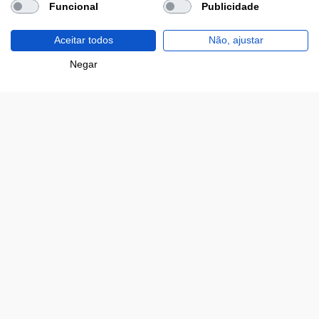
Funcional
Publicidade
Estamos contigo
Aceitar todos
Não, ajustar
Filtros
Negar
Opinião
Modos de pagamento disponíveis
Certificado de segurança