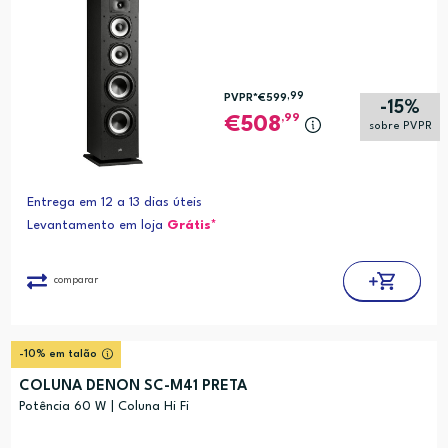
,99
PVPR*
€599
-15%
,99
508
sobre PVPR
Entrega em 12 a 13 dias úteis
Levantamento em loja
Grátis*
comparar
-10% em talão
COLUNA DENON SC-M41 PRETA
Potência 60 W | Coluna Hi Fi