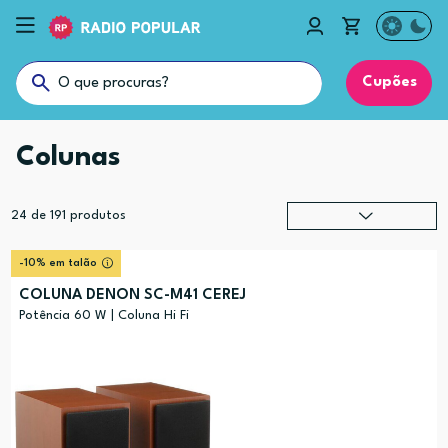
Cupões
Colunas
24
de
191
produtos
Relevância
?
-10% em talão
Preço (mais alto)
COLUNA DENON SC-M41 CEREJ
Preço (mais baixo)
Potência 60 W | Coluna Hi Fi
Alfabética (A-Z)
Alfabética (Z-A)