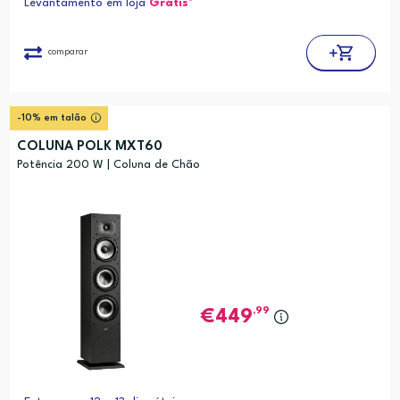
Levantamento em loja
Grátis*
comparar
-10% em talão
COLUNA POLK MXT60
Potência 200 W | Coluna de Chão
,99
449