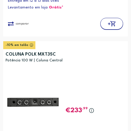
Entrega em 12 a 13 dias úteis
Levantamento em loja
Grátis*
comparar
-10% em talão
COLUNA POLK MXT35C
Potência 100 W | Coluna Central
,99
233