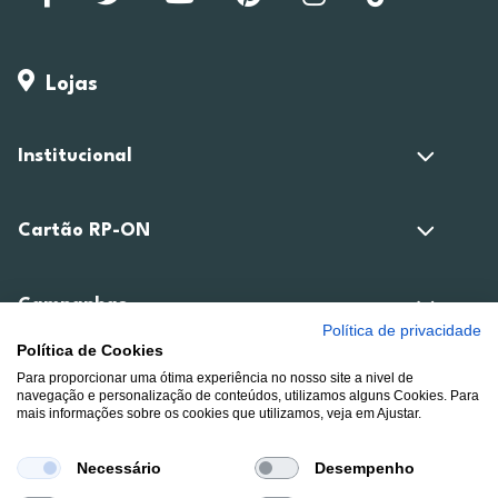
Lojas
Institucional
Cartão RP-ON
Campanhas
Política de privacidade
Política de Cookies
Para proporcionar uma ótima experiência no nosso site a nivel de
Compra Online
navegação e personalização de conteúdos, utilizamos alguns Cookies. Para
mais informações sobre os cookies que utilizamos, veja em Ajustar.
Área de Cliente
Necessário
Desempenho