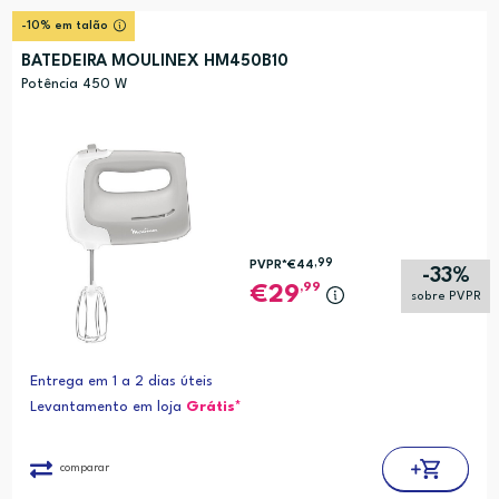
-10% em talão
BATEDEIRA MOULINEX HM450B10
Potência 450 W
,99
PVPR*
€44
-33%
,99
29
sobre PVPR
Entrega em 1 a 2 dias úteis
Levantamento em loja
Grátis*
comparar