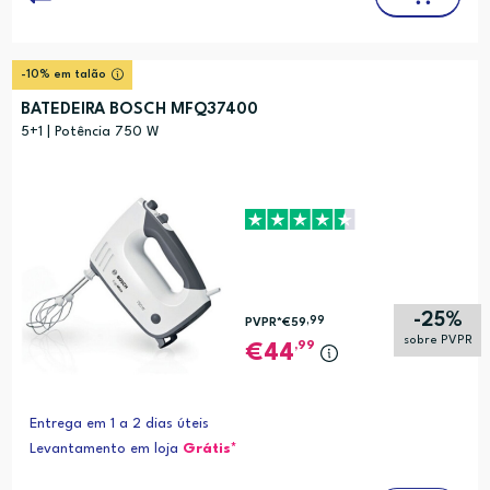
-10% em talão
BATEDEIRA BOSCH MFQ37400
5+1 | Potência 750 W
-25%
,99
PVPR*
€59
sobre PVPR
,99
44
Entrega em 1 a 2 dias úteis
Levantamento em loja
Grátis*