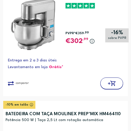
-16%
,99
PVPR*
€359
sobre PVPR
,99
302
Entrega em 2 a 3 dias úteis
Levantamento em loja
Grátis*
comparar
-10% em talão
BATEDEIRA COM TAÇA MOULINEX PREP’MIX HM464110
Potência 500 W | Taça 2,5 Lt com rotação automática