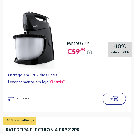
,99
PVPR*
€66
-10%
,99
59
sobre PVPR
Entrega em 1 a 2 dias úteis
Levantamento em loja
Grátis*
comparar
-10% em talão
BATEDEIRA ELECTRONIA EB9212PR