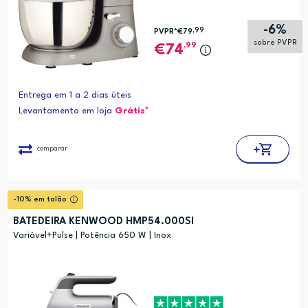
-6%
,99
PVPR*
€79
sobre PVPR
,99
74
Entrega em 1 a 2 dias úteis
Levantamento em loja
Grátis*
comparar
-10% em talão
BATEDEIRA KENWOOD HMP54.000SI
Variável+Pulse | Potência 650 W | Inox