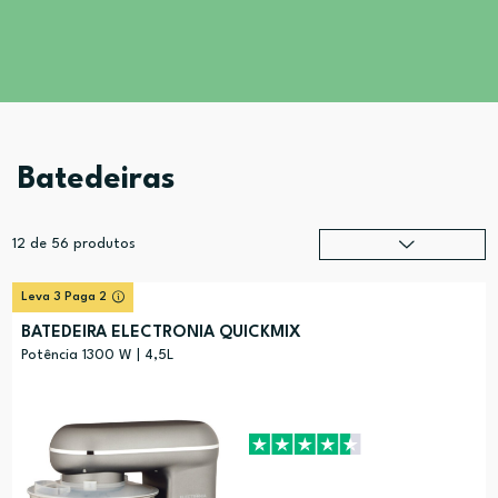
Batedeiras
12
de
56
produtos
Relevância
?
Leva 3 Paga 2
Preço (mais alto)
BATEDEIRA ELECTRONIA QUICKMIX
Preço (mais baixo)
Potência 1300 W | 4,5L
Alfabética (A-Z)
Alfabética (Z-A)