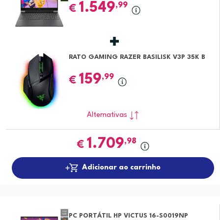
1.549
,99
€
RATO GAMING RAZER BASILISK V3P 35K B
159
,99
€
Alternativas
1.709
,98
€
Adicionar ao carrinho
PC PORTÁTIL HP VICTUS 16-S0019NP