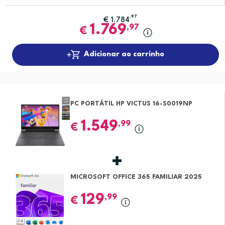
,97
€
1.784
1.769
,97
€
Adicionar ao carrinho
PC PORTÁTIL HP VICTUS 16-S0019NP
1.549
,99
€
MICROSOFT OFFICE 365 FAMILIAR 2025
129
,99
€