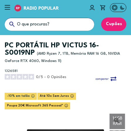
Cupões
PC PORTÁTIL HP VICTUS 16-
S0019NP
(AMD Ryzen 7, 1TB, Memória RAM 16 GB, NVIDIA
GeForce RTX 4060, Windows 11)
1326581
0/5 - 0 Opiniões
comparar
-10% em talão
Até 10x Sem Juros
Poupa 20€ Microsoft 365 Pessoal*