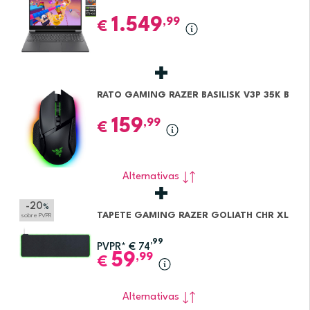
1.549
,99
€
RATO GAMING RAZER BASILISK V3P 35K B
159
,99
€
Alternativas
-20
%
TAPETE GAMING RAZER GOLIATH CHR XL
sobre PVPR
,99
PVPR*
€
74
59
,99
€
Alternativas