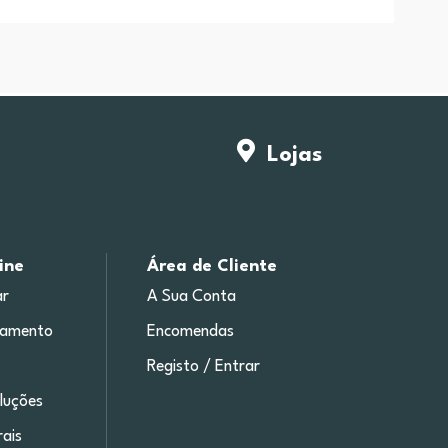
Lojas
ine
Área de Cliente
r
A Sua Conta
gamento
Encomendas
Registo / Entrar
luções
ais