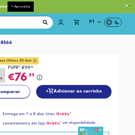
 pequeno porte grátis acima de 35€*
Trocas e Devoluções
oite!
> Aproveita
PT
G8566
eço últimos 30 dias
PVPR* €99
,99
76
,99
PR
Adicionar ao carrinho
omparar
Entrega em 7 a 8 dias úteis
Grátis*
ver disponibilidade
Levantamento em loja
Grátis*