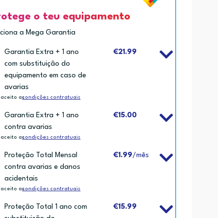
rotege o teu equipamento
iciona a Mega Garantia
Garantia Extra + 1 ano
€21.99
com substituição do
equipamento em caso de
avarias
 aceito as
condições contratuais
Garantia Extra + 1 ano
€15.00
contra avarias
 aceito as
condições contratuais
Proteção Total Mensal
€1.99
/mês
contra avarias e danos
acidentais
 aceito as
condições contratuais
Proteção Total 1 ano com
€15.99