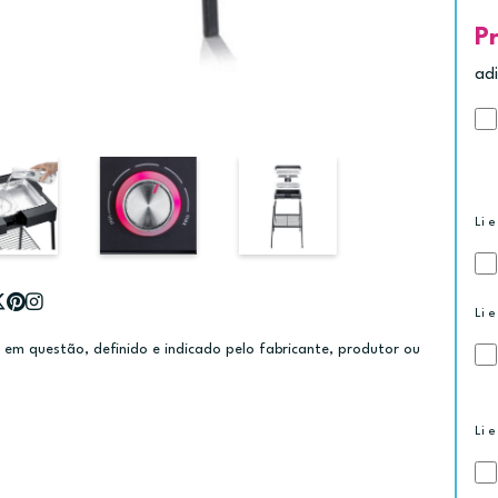
P
ad
Li e
Li e
m questão, definido e indicado pelo fabricante, produtor ou
Li e