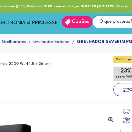
ube RP+
Entrega
xtra em QLED, MiniLed e OLED, com os códigos NOITE20 | NOITE25. Só esta n
Cupões
LECTRONIA & PRINCESSE
Grelhadores
Grelhador Exterior
GRELHADOR SEVERIN P
Melhor pr
ência 2200 W, 44,5 x 26 cm)
-23%
sobre PV
C