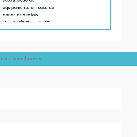
substituição do
equipamento em caso de
danos acidentais
 aceito as
condições contratuais
utos semelhantes