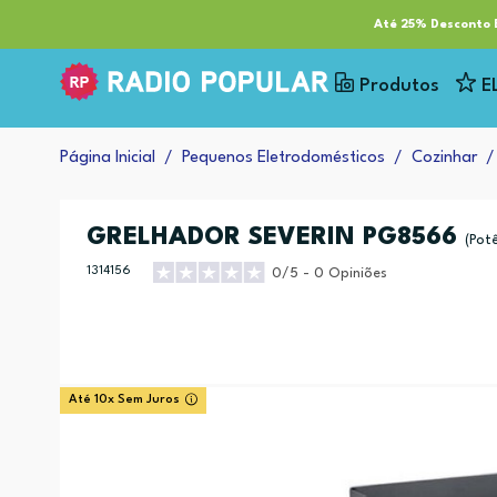
RP Tech
ESG & Sustentabilidade
Serviços
Cl
Até 25% Desconto E
Produtos
E
Página Inicial
Pequenos Eletrodomésticos
Cozinhar
GRELHADOR SEVERIN PG8566
(Pot
1314156
0/5 - 0 Opiniões
Até 10x Sem Juros