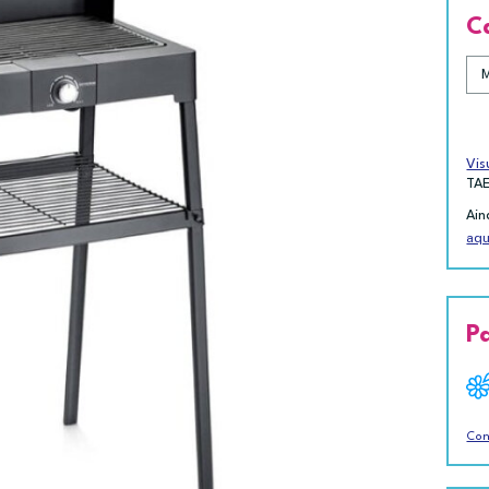
C
Vis
TA
Ain
aqu
P
Con