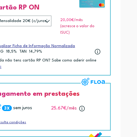
artão RP ON
20,00€
/mês
(acresce o valor do
ISUC)
ualizar Ficha de Informação Normalizada
EG
18,5%
TAN
14,79%
da não tens cartão RP ON? Sabe como aderir online
i
agamento em prestações
sem juros
25.67€
/mês
sulta condições