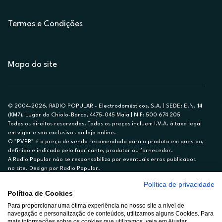
Termos e Condições
Mapa do site
© 2004-2026, RADIO POPULAR - Electrodomésticos, S.A. | SEDE: E.N. 14
(KM7), Lugar do Chiolo-Barca, 4475-045 Maia | NIF: 500 674 205
Todos os direitos reservados. Todos os preços incluem I.V.A. à taxa legal
em vigor e são exclusivos da loja online.
O "PVPR" é o preço de venda recomendado para o produto em questão,
definido e indicado pelo fabricante, produtor ou fornecedor.
A Radio Popular não se responsabiliza por eventuais erros publicados
no site. Design por Radio Popular.
Política de privacidade
** TAEG CARTÃO DE CRÉDITO RP/ON: 18,5%
Política de Cookies
Ex. para limite de crédito de €1.500, reembolsado em 12 meses, TAN
Para proporcionar uma ótima experiência no nosso site a nivel de
14,79%.
navegação e personalização de conteúdos, utilizamos alguns Cookies. Para
Crédito sujeito a aprovação pelo Cetelem, marca BNP Paribas Personal
mais informações sobre os cookies que utilizamos, veja em Ajustar.