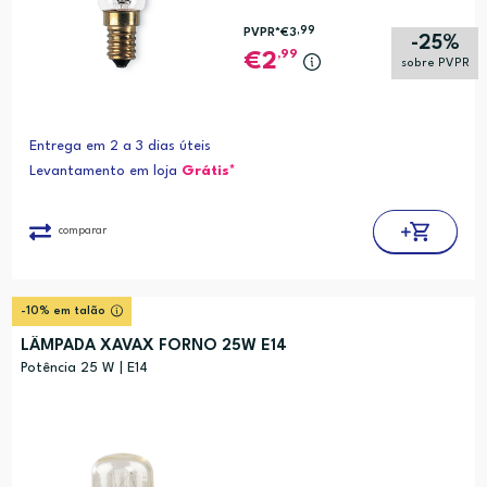
,99
PVPR*
€3
-25%
,99
2
sobre PVPR
Entrega em 2 a 3 dias úteis
Levantamento em loja
Grátis*
comparar
-10% em talão
LÂMPADA XAVAX FORNO 25W E14
Potência 25 W | E14