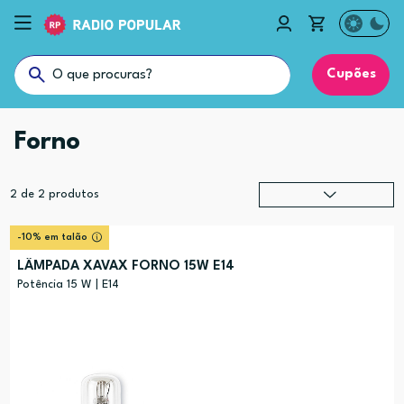
Cupões
Forno
2
de
2
produtos
Relevância
?
-10% em talão
Preço (mais alto)
LÂMPADA XAVAX FORNO 15W E14
Preço (mais baixo)
Potência 15 W | E14
Alfabética (A-Z)
Alfabética (Z-A)