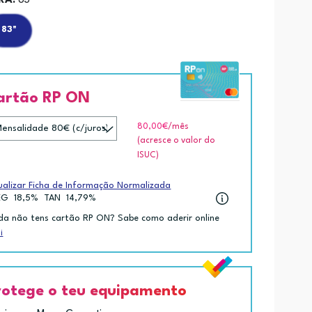
RÃ:
83"
83"
artão RP ON
80,00€
/mês
(acresce o valor do
ISUC)
ualizar Ficha de Informação Normalizada
EG
18,5%
TAN
14,79%
da não tens cartão RP ON? Sabe como aderir online
i
rotege o teu equipamento