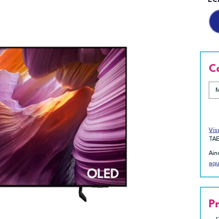
EC
C
Vis
TA
Ain
aqu
P