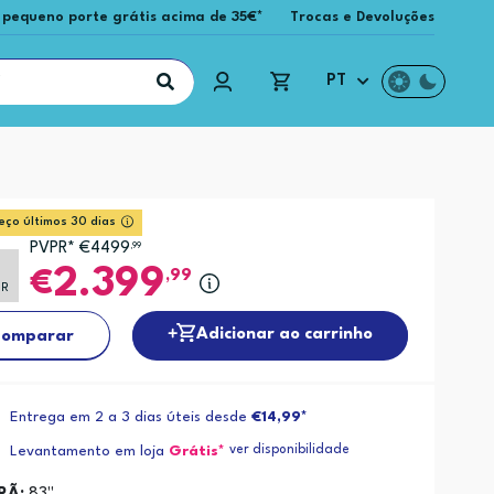
 pequeno porte grátis acima de 35€*
Trocas e Devoluções
PT
eço últimos 30 dias
PVPR* €4499
,99
2.399
,99
PR
Adicionar ao carrinho
omparar
Entrega em 2 a 3 dias úteis desde
€14,99*
ver disponibilidade
Levantamento em loja
Grátis*