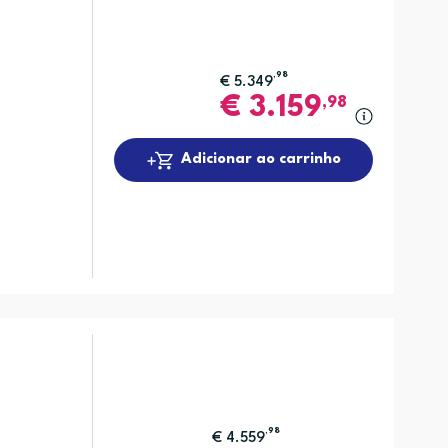
,98
€
5.349
€
3.159
,98
Adicionar ao carrinho
,98
€
4.559