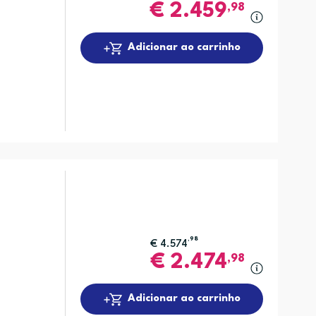
€
2.459
,98
Adicionar ao carrinho
,98
€
4.574
€
2.474
,98
Adicionar ao carrinho