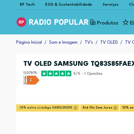
RP Tech
ESG & Sustentabilidade
Serviços
Cl
Produtos
E
Página Inicial
Som e Imagem
TV's
TV OLED
TV 
TV OLED SAMSUNG TQ83S85FA
1337975
5/5 - 1 Opiniões
-15% extra c/código SAMSUNG15
Até 10x Sem Juros
10% ex