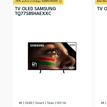
-15% extra c/código SAMSUNG15
Até 10x
TV OLED SAMSUNG
TV O
TQ77S85HAEXXC
4K | OLED | Smart | Tizen | 120 Hz
4K |