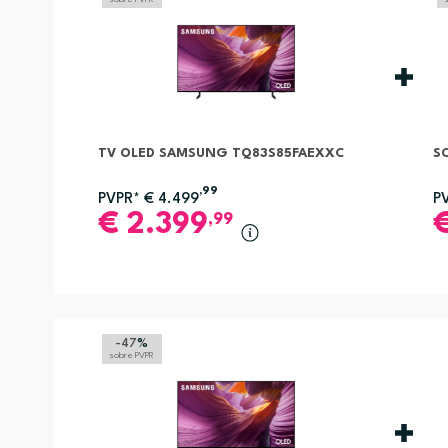
TV OLED SAMSUNG TQ83S85FAEXXC
S
,99
PVPR*
€
4.499
P
€
2.399
,99
-47
%
sobre PVPR