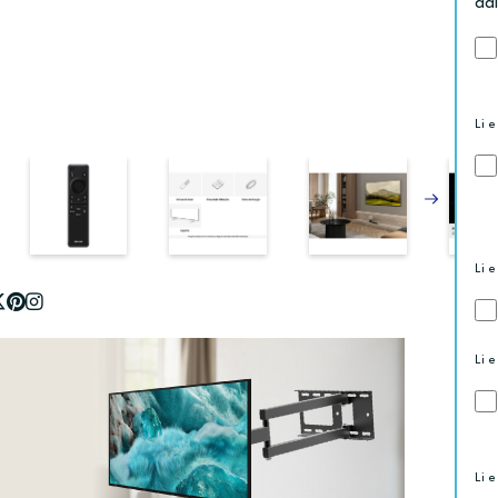
ad
Li e
Li e
Li e
Li e