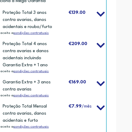
iciona a Mega Garantia
Proteção Total 3 anos
€139.00
contra avarias, danos
acidentais e roubo/furto
 aceito as
condições contratuais
Proteção Total 4 anos
€209.00
contra avarias e danos
acidentais incluindo
Garantia Extra + 1 ano
 aceito as
condições contratuais
Garantia Extra + 3 anos
€169.00
contra avarias
 aceito as
condições contratuais
Proteção Total Mensal
€7.99
/mês
contra avarias, danos
acidentais e furto
 aceito as
condições contratuais