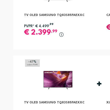
TV OLED SAMSUNG TQ83S85FAEXXC
C
,99
PVPR*
€
4.499
€
2.399
,99
-47
%
sobre PVPR
TV OLED SAMSUNG TQ83S85FAEXXC
X