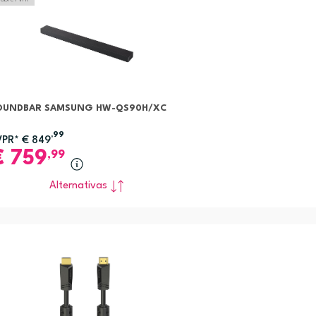
OUNDBAR SAMSUNG HW-QS90H/XC
,99
VPR*
€
849
€
759
,99
Alternativas