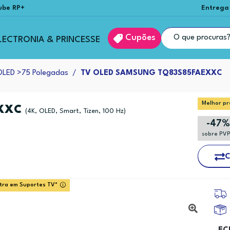
ube RP+
Entrega
Cupões
LECTRONIA & PRINCESSE
OLED >75 Polegadas
TV OLED SAMSUNG TQ83S85FAEXXC
Melhor pr
EXXC
(4K, OLED, Smart, Tizen, 100 Hz)
-47%
sobre PV
C
tra em Suportes TV*