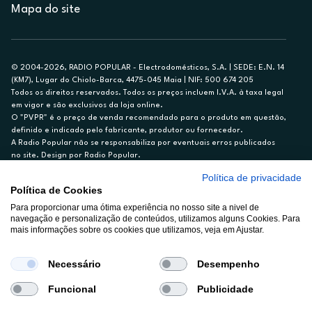
Mapa do site
© 2004-2026, RADIO POPULAR - Electrodomésticos, S.A. | SEDE: E.N. 14
(KM7), Lugar do Chiolo-Barca, 4475-045 Maia | NIF: 500 674 205
Todos os direitos reservados. Todos os preços incluem I.V.A. à taxa legal
em vigor e são exclusivos da loja online.
O "PVPR" é o preço de venda recomendado para o produto em questão,
definido e indicado pelo fabricante, produtor ou fornecedor.
A Radio Popular não se responsabiliza por eventuais erros publicados
no site. Design por Radio Popular.
Política de privacidade
** TAEG CARTÃO DE CRÉDITO RP/ON: 18,5%
Política de Cookies
Ex. para limite de crédito de €1.500, reembolsado em 12 meses, TAN
Para proporcionar uma ótima experiência no nosso site a nivel de
14,79%.
navegação e personalização de conteúdos, utilizamos alguns Cookies. Para
Crédito sujeito a aprovação pelo Cetelem, marca BNP Paribas Personal
mais informações sobre os cookies que utilizamos, veja em Ajustar.
Finance, S.A., Sucursal em Portugal. Informe-se no 21 721 90 00 (dias
úteis, 9-20h).
A Rádio Popular – Eletrodomésticos S.A. (Registo BdP848) atua como
Necessário
Desempenho
intermediário de crédito a título acessório e com exclusividade (registo
BdP 2314.)
Funcional
Publicidade