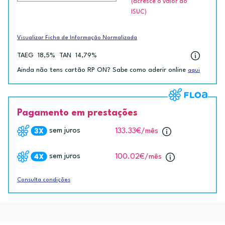
(acresce o valor do
ISUC)
Visualizar Ficha de Informação Normalizada
TAEG
18,5%
TAN
14,79%
Ainda não tens cartão RP ON? Sabe como aderir online
aqui
Pagamento em prestações
sem juros
133.33€
/mês
sem juros
100.02€
/mês
Consulta condições