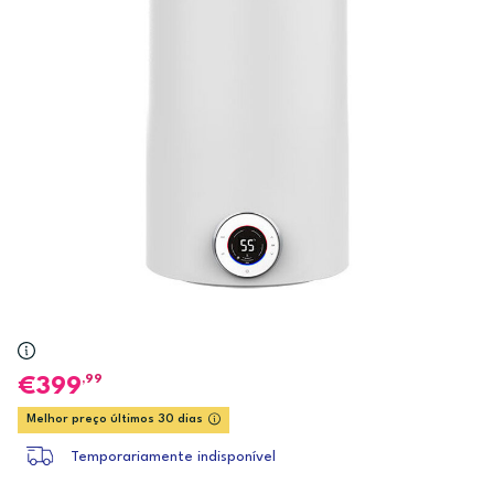
,99
399
Melhor preço últimos 30 dias
Temporariamente indisponível