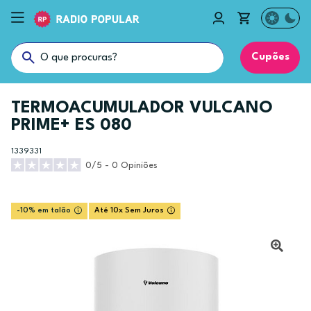
Cupões
TERMOACUMULADOR VULCANO
PRIME+ ES 080
1339331
0/5 - 0 Opiniões
-10% em talão
Até 10x Sem Juros