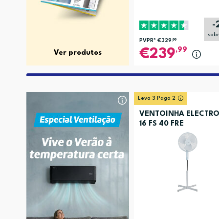
-
sob
PVPR*
€329
,99
,99
239
Ver produtos
Leva 3 Paga 2
VENTOINHA ELECTRO
16 FS 40 FRE