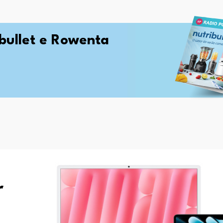
ibullet e Rowenta
r