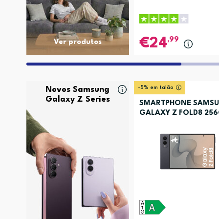
,99
24
Ver produtos
-5% em talão
Novos Samsung
Galaxy Z Series
SMARTPHONE SAMS
GALAXY Z FOLD8 25
GRAFITE