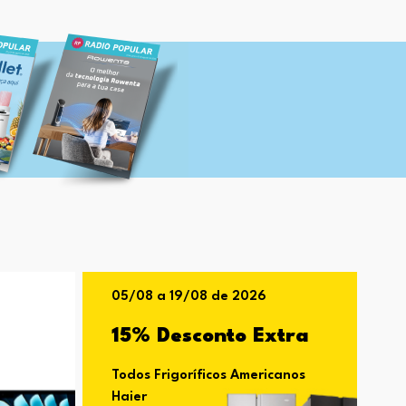
05/08 a 19/08 de 2026
15% Desconto Extra
Todos Frigoríficos Americanos
Haier