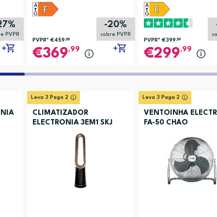
27%
-20%
re PVPR
sobre PVPR
s
PVPR*
€459
,99
PVPR*
€399
,99
,99
,99
369
299
Leva 3 Paga 2
Leva 3 Paga 2
NIA
CLIMATIZADOR
VENTOINHA ELECT
ELECTRONIA 3EM1 SKJ
FA-50 CHAO