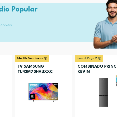
dio Popular
poníveis
Até 10x Sem Juros
Leva 3 Paga 2
L
TV SAMSUNG
COMBINADO PRINC
TU43M70HAUXXC
KEVIN