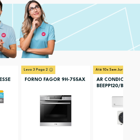
Leva 3 Paga 2
Até 10x Sem Juros
ESSE
FORNO FAGOR 9H-755AX
AR CONDICIONAD
BEEPP120/BEEPP121