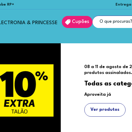
ube RP+
Entrega
Cupões
LECTRONIA & PRINCESSE
08 a 11 de agosto de 
produtos assinalados
Todas as categ
Aproveita já
Ver produtos