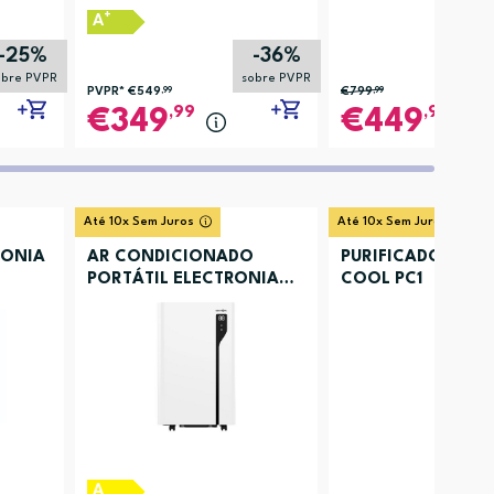
+
A
-25%
-36%
obre PVPR
sobre PVPR
PVPR*
€549
,99
€799
,99
,99
,99
349
449
Até 10x Sem Juros
Até 10x Sem Juros
RONIA
AR CONDICIONADO
PURIFICADOR AR 
PORTÁTIL ELECTRONIA
COOL PC1
ACBKYR41
A