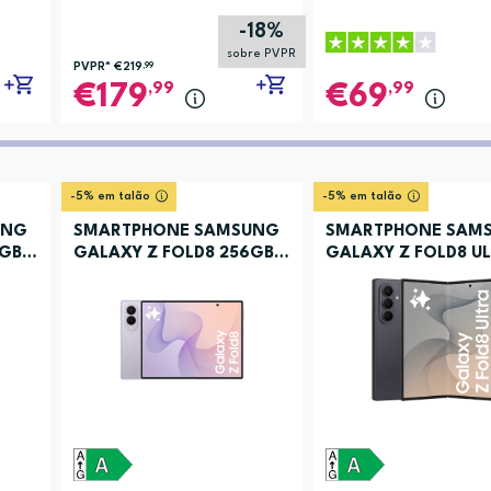
-18%
sobre PVPR
PVPR*
€219
,99
,99
,99
179
69
-5% em talão
-5% em talão
UNG
SMARTPHONE SAMSUNG
SMARTPHONE SAM
6GB
GALAXY Z FOLD8 256GB
GALAXY Z FOLD8 U
LAVANDA
512 GRAFITE