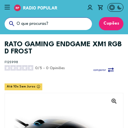
Cupões
RATO GAMING ENDGAME XM1 RGB
D FROST
F125998
0/5 - 0 Opiniões
comparar
Até 10x Sem Juros