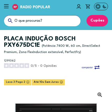
Cupões
PLACA INDUÇÃO BOSCH
PXY675DC1E
(Potência 7400 W, 60 cm, DirectSelect
Premium, Zona FlexInduction extensível, PerfectFry)
1291062
0/5 - 0 Opiniões
comparar
Leva 3 Paga 2
Até 10x Sem Juros