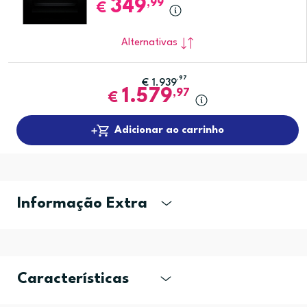
349
,99
€
Alternativas
,97
€
1.939
1.579
,97
€
Adicionar ao carrinho
Informação Extra
Características