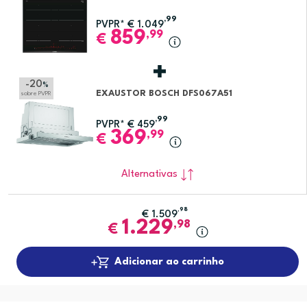
,99
PVPR*
€
1.049
859
,99
€
-20
%
EXAUSTOR BOSCH DFS067A51
sobre PVPR
,99
PVPR*
€
459
369
,99
€
Alternativas
,98
€
1.509
1.229
,98
€
Adicionar ao carrinho