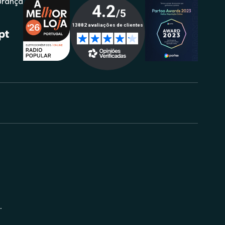
urança
.