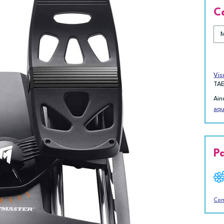
C
Vis
TA
Ain
aqu
P
Con