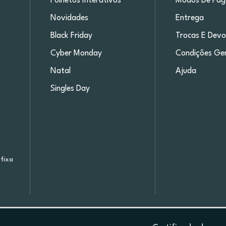
Folhetos Interativos
Modos De Pa
Novidades
Entrega
Black Friday
Trocas E Devo
Cyber Monday
Condições Ger
Natal
Ajuda
Singles Day
fixa