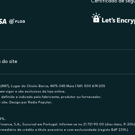
Certificado de seg
do site
(KM7), Lugar do Chiolo-Barca, 4475-045 Maia | NIF: 500 674 205
em vigor e são exclusivos da loja online.
efinido e indicado pelo fabricante, produtor ou fornecedor.
 site. Design por Radio Popular.
79%.
nance, S.A., Sucursal em Portugal. Informe-se no 21 721 90 00 (dias úteis, 9-20h)
mediário de crédito a título acessório e com exclusividade (registo BdP 2314.)