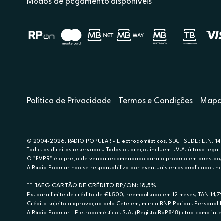
Modos de pagamento disponíveis
Política de Privacidade
Termos e Condições
Mapa 
© 2004-2026, RADIO POPULAR - Electrodomésticos, S.A. | SEDE: E.N. 14 
Todos os direitos reservados. Todos os preços incluem I.V.A. à taxa legal 
O "PVPR" é o preço de venda recomendado para o produto em questão, d
A Radio Popular não se responsabiliza por eventuais erros publicados no
** TAEG CARTÃO DE CRÉDITO RP/ON: 18,5%
Ex. para limite de crédito de €1.500, reembolsado em 12 meses, TAN 14,
Crédito sujeito a aprovação pelo Cetelem, marca BNP Paribas Personal Fi
A Rádio Popular – Eletrodomésticos S.A. (Registo BdP848) atua como inter