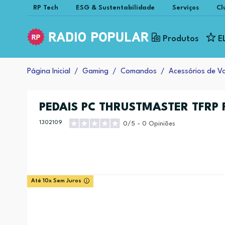
RP Tech
ESG & Sustentabilidade
Serviços
Cl
Produtos
E
Página Inicial
Gaming
Comandos
Acessórios de V
PEDAIS PC THRUSTMASTER TFRP 
1302109
0/5 - 0 Opiniões
Até 10x Sem Juros