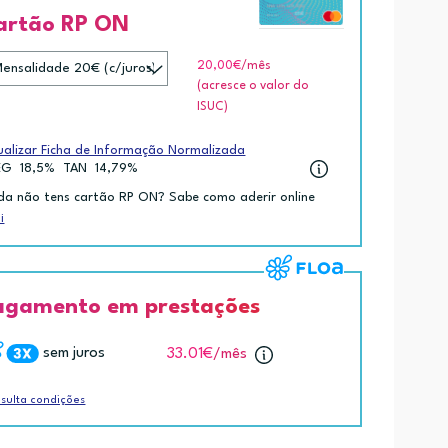
artão RP ON
20,00€
/mês
(acresce o valor do
ISUC)
ualizar Ficha de Informação Normalizada
EG
18,5%
TAN
14,79%
da não tens cartão RP ON? Sabe como aderir online
i
agamento em prestações
sem juros
33.01€
/mês
sulta condições