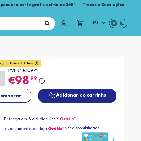
 pequeno porte grátis acima de 35€*
Trocas e Devoluções
PT
eço últimos 30 dias
PVPR* €109
,99
98
,99
PR
Adicionar ao carrinho
omparar
Entrega em 8 a 9 dias úteis
Grátis*
ver disponibilidade
Levantamento em loja
Grátis*