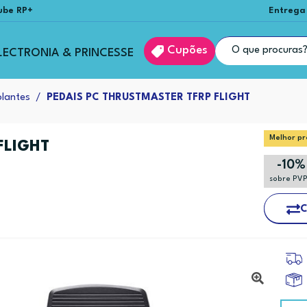
ube RP+
Entrega
Cupões
LECTRONIA & PRINCESSE
olantes
PEDAIS PC THRUSTMASTER TFRP FLIGHT
Melhor pr
FLIGHT
-10%
sobre PV
C