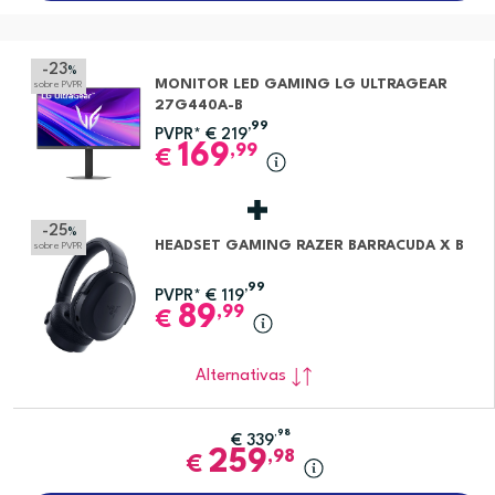
-23
%
MONITOR LED GAMING LG ULTRAGEAR
sobre PVPR
27G440A-B
,99
PVPR*
€
219
169
,99
€
-25
%
HEADSET GAMING RAZER BARRACUDA X B
sobre PVPR
,99
PVPR*
€
119
89
,99
€
Alternativas
,98
€
339
259
,98
€