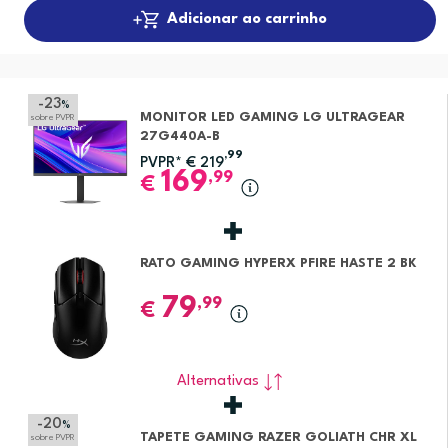
Adicionar ao carrinho
-23
%
MONITOR LED GAMING LG ULTRAGEAR
sobre PVPR
27G440A-B
,99
PVPR*
€
219
169
,99
€
RATO GAMING HYPERX PFIRE HASTE 2 BK
79
,99
€
Alternativas
-20
%
TAPETE GAMING RAZER GOLIATH CHR XL
sobre PVPR