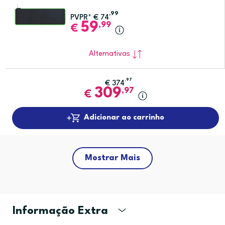
,99
PVPR*
€
74
59
,99
€
Alternativas
,97
€
374
309
,97
€
Adicionar ao carrinho
Mostrar Mais
Informação Extra