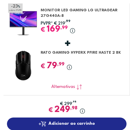
-23
%
MONITOR LED GAMING LG ULTRAGEAR
sobre PVPR
27G440A-B
,99
PVPR*
€
219
169
,99
€
RATO GAMING HYPERX PFIRE HASTE 2 BK
79
,99
€
Alternativas
,98
€
299
249
,98
€
Adicionar ao carrinho