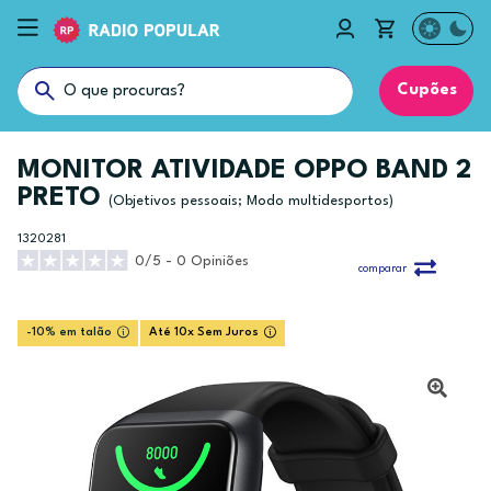
Cupões
MONITOR ATIVIDADE OPPO BAND 2
PRETO
(Objetivos pessoais; Modo multidesportos)
1320281
0/5 - 0 Opiniões
comparar
-10% em talão
Até 10x Sem Juros