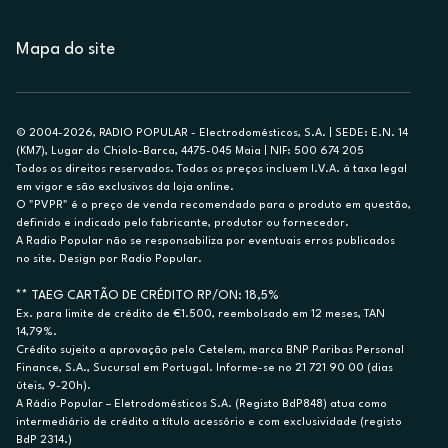
Mapa do site
© 2004-2026, RADIO POPULAR - Electrodomésticos, S.A. | SEDE: E.N. 14
(KM7), Lugar do Chiolo-Barca, 4475-045 Maia | NIF: 500 674 205
Todos os direitos reservados. Todos os preços incluem I.V.A. à taxa legal
em vigor e são exclusivos da loja online.
O "PVPR" é o preço de venda recomendado para o produto em questão,
definido e indicado pelo fabricante, produtor ou fornecedor.
A Radio Popular não se responsabiliza por eventuais erros publicados
no site. Design por Radio Popular.
** TAEG CARTÃO DE CRÉDITO RP/ON: 18,5%
Ex. para limite de crédito de €1.500, reembolsado em 12 meses, TAN
14,79%.
Crédito sujeito a aprovação pelo Cetelem, marca BNP Paribas Personal
Finance, S.A., Sucursal em Portugal. Informe-se no 21 721 90 00 (dias
úteis, 9-20h).
A Rádio Popular – Eletrodomésticos S.A. (Registo BdP848) atua como
intermediário de crédito a título acessório e com exclusividade (registo
BdP 2314.)