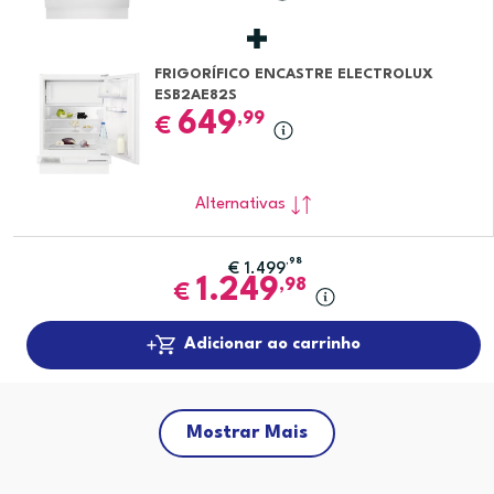
FRIGORÍFICO ENCASTRE ELECTROLUX
ESB2AE82S
649
,99
€
Alternativas
,98
€
1.499
1.249
,98
€
Adicionar ao carrinho
Mostrar Mais