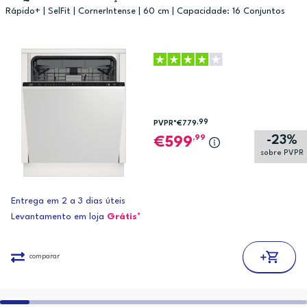
Rápido+ | SelFit | CornerIntense | 60 cm | Capacidade: 16 Conjuntos
,99
PVPR*
€779
-23%
,99
599
sobre PVPR
Entrega em 2 a 3 dias úteis
Levantamento em loja
Grátis*
comparar