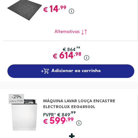
14
,99
€
Alternativas
,98
€
864
614
,98
€
Adicionar ao carrinho
-29
%
MÁQUINA LAVAR LOUÇA ENCASTRE
sobre PVPR
ELECTROLUX EEG68500L
,99
PVPR*
€
849
599
,99
€