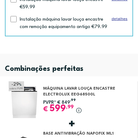
€59.99
detalhes
Instalação máquina lavar louça encastre
com remoção equipamento antigo €79.99
Combinações perfeitas
-29
%
MÁQUINA LAVAR LOUÇA ENCASTRE
sobre PVPR
ELECTROLUX EEG68500L
,99
PVPR*
€
849
599
,99
€
BASE ANTIVIBRAÇÃO NAPOFIX ML1