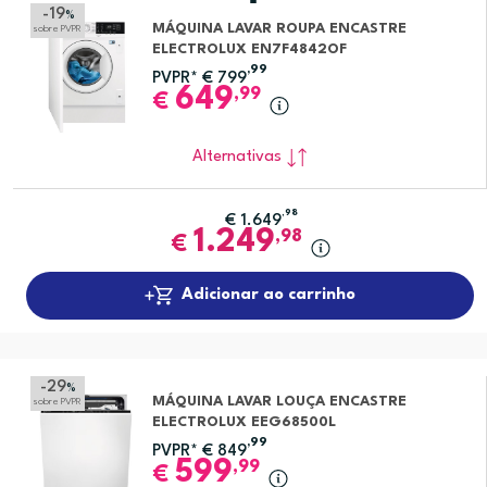
-19
%
MÁQUINA LAVAR ROUPA ENCASTRE
sobre PVPR
ELECTROLUX EN7F4842OF
,99
PVPR*
€
799
649
,99
€
Alternativas
,98
€
1.649
1.249
,98
€
Adicionar ao carrinho
-29
%
MÁQUINA LAVAR LOUÇA ENCASTRE
sobre PVPR
ELECTROLUX EEG68500L
,99
PVPR*
€
849
599
,99
€