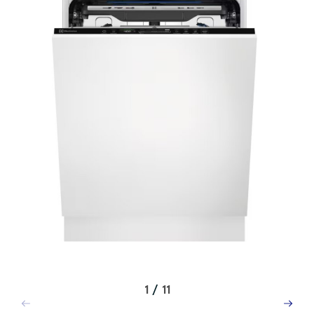
1
/
11