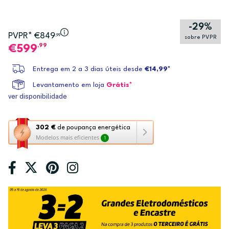
-29%
PVPR* €849
,99
sobre PVPR
,99
599
Entrega em 2 a 3 dias úteis desde
€14,99*
Levantamento em loja
Grátis*
ver disponibilidade
Esta
302 €
de poupança energética
Modelos mais eficientes
1
ação
abre
a
ferramenta
de
poupança
energética
Youreko.