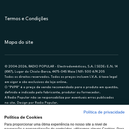
Termos e Condições
Mapa do site
© 2004-2026, RADIO POPULAR - Electrodomésticos, S.A. | SEDE: E.N. 14
(KM7), Lugar do Chiolo-Barca, 4475-045 Maia | NIF: 500 674 205
Todos os direitos reservados. Todos os preços incluem I.V.A. à taxa legal
em vigor e são exclusivos da loja online.
O "PVPR" é o preço de venda recomendado para o produto em questão,
definido e indicado pelo fabricante, produtor ou fornecedor.
A Radio Popular não se responsabiliza por eventuais erros publicados
no site. Design por Radio Popular.
Política de privacidade
** TAEG CARTÃO DE CRÉDITO RP/ON: 18,5%
Política de Cookies
Ex. para limite de crédito de €1.500, reembolsado em 12 meses, TAN
Para proporcionar uma ótima experiência no nosso site a nivel de
14,79%.