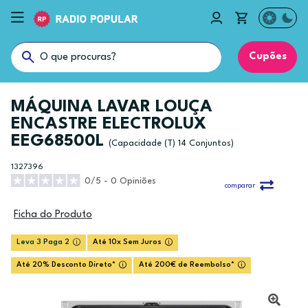
Cupões
MÁQUINA LAVAR LOUÇA
ENCASTRE ELECTROLUX
EEG68500L
(Capacidade (T) 14 Conjuntos)
1327396
0/5 - 0 Opiniões
comparar
Ficha do Produto
Leva 3 Paga 2
Até 10x Sem Juros
Até 20% Desconto Direto*
Até 200€ de Reembolso*