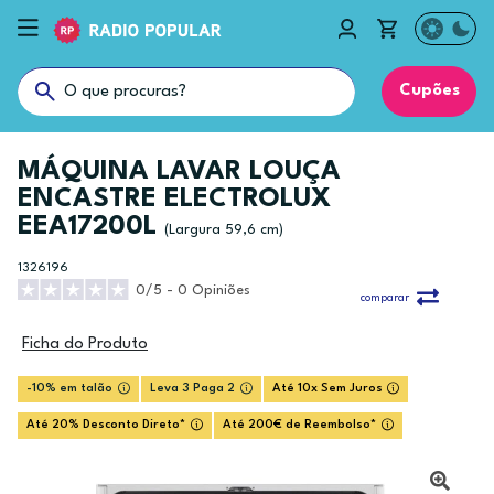
Cupões
MÁQUINA LAVAR LOUÇA
ENCASTRE ELECTROLUX
EEA17200L
(Largura 59,6 cm)
1326196
0/5 - 0 Opiniões
comparar
Ficha do Produto
-10% em talão
Leva 3 Paga 2
Até 10x Sem Juros
Até 20% Desconto Direto*
Até 200€ de Reembolso*