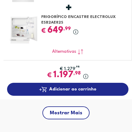
FRIGORÍFICO ENCASTRE ELECTROLUX
ESB2AE82S
649
,99
€
Alternativas
,98
€
1.279
1.197
,98
€
Adicionar ao carrinho
Mostrar Mais