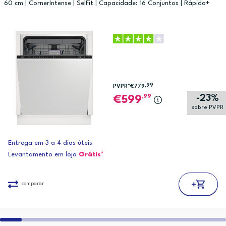
60 cm | CornerIntense | SelFit | Capacidade: 16 Conjuntos | Rápido+
,99
PVPR*
€779
-23%
,99
599
sobre PVPR
Entrega em 3 a 4 dias úteis
Levantamento em loja
Grátis*
comparar