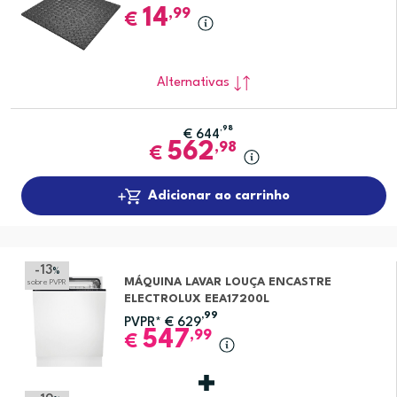
14
,99
€
Alternativas
,98
€
644
562
,98
€
Adicionar ao carrinho
-13
%
MÁQUINA LAVAR LOUÇA ENCASTRE
sobre PVPR
ELECTROLUX EEA17200L
,99
PVPR*
€
629
547
,99
€