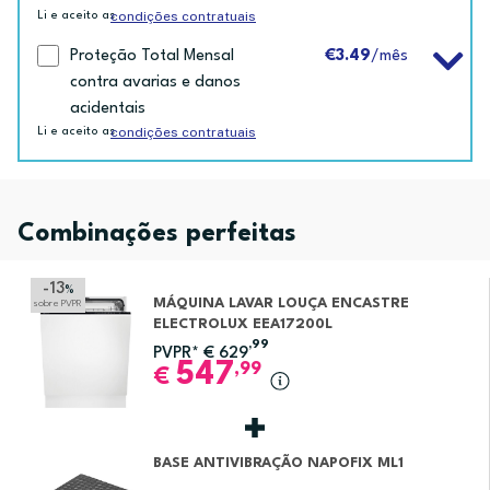
condições contratuais
Li e aceito as
Proteção Total Mensal
€3.49
/mês
contra avarias e danos
acidentais
condições contratuais
Li e aceito as
Combinações perfeitas
-13
%
MÁQUINA LAVAR LOUÇA ENCASTRE
sobre PVPR
ELECTROLUX EEA17200L
,99
PVPR*
€
629
547
,99
€
BASE ANTIVIBRAÇÃO NAPOFIX ML1