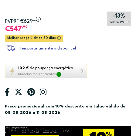
-13%
PVPR* €629
,99
sobre PVPR
,99
547
Melhor preço últimos 30 dias
Temporariamente indisponível
Esta
102 €
de poupança energética
Modelos mais eficientes
1
ação
abre
a
ferramenta
de
Preço promocional com 10% desconto em talão válido de
poupança
08-08-2026 a 11-08-2026
energética
Youreko.