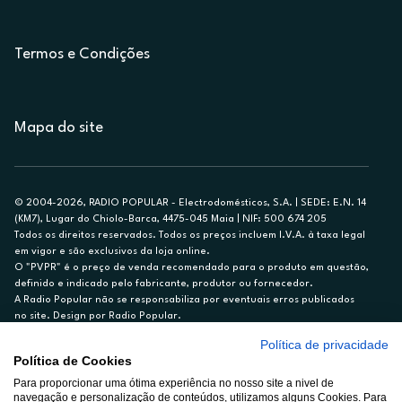
Termos e Condições
Mapa do site
© 2004-2026, RADIO POPULAR - Electrodomésticos, S.A. | SEDE: E.N. 14
(KM7), Lugar do Chiolo-Barca, 4475-045 Maia | NIF: 500 674 205
Todos os direitos reservados. Todos os preços incluem I.V.A. à taxa legal
em vigor e são exclusivos da loja online.
O "PVPR" é o preço de venda recomendado para o produto em questão,
definido e indicado pelo fabricante, produtor ou fornecedor.
A Radio Popular não se responsabiliza por eventuais erros publicados
no site. Design por Radio Popular.
Política de privacidade
** TAEG CARTÃO DE CRÉDITO RP/ON: 18,5%
Política de Cookies
Ex. para limite de crédito de €1.500, reembolsado em 12 meses, TAN
14,79%.
Para proporcionar uma ótima experiência no nosso site a nivel de
navegação e personalização de conteúdos, utilizamos alguns Cookies. Para
Crédito sujeito a aprovação pelo Cetelem, marca BNP Paribas Personal