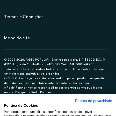
Termos e Condições
Mapa do site
© 2004-2026, RADIO POPULAR - Electrodomésticos, S.A. | SEDE: E.N. 14
(KM7), Lugar do Chiolo-Barca, 4475-045 Maia | NIF: 500 674 205
Todos os direitos reservados. Todos os preços incluem I.V.A. à taxa legal
em vigor e são exclusivos da loja online.
O "PVPR" é o preço de venda recomendado para o produto em questão,
definido e indicado pelo fabricante, produtor ou fornecedor.
A Radio Popular não se responsabiliza por eventuais erros publicados
no site. Design por Radio Popular.
Política de privacidade
** TAEG CARTÃO DE CRÉDITO RP/ON: 18,5%
Política de Cookies
Ex. para limite de crédito de €1.500, reembolsado em 12 meses, TAN
Para proporcionar uma ótima experiência no nosso site a nivel de
14,79%.