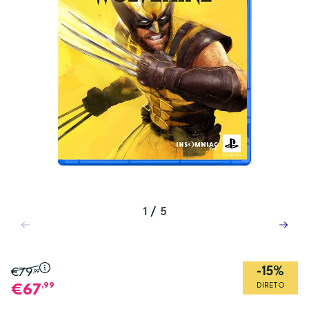
1
/
5
-15%
€79
,99
,99
DIRETO
67