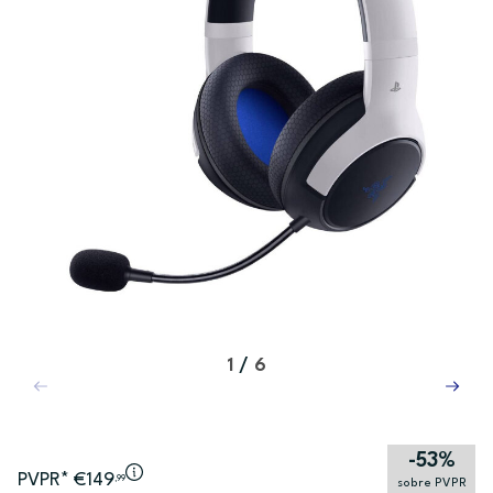
1
/
6
-53%
PVPR* €149
,99
sobre PVPR