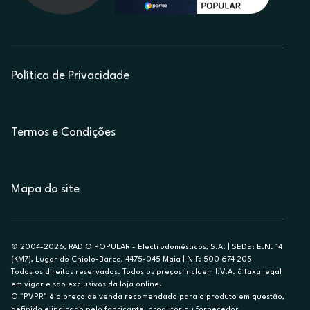
Política de Privacidade
Termos e Condições
Mapa do site
© 2004-2026, RADIO POPULAR - Electrodomésticos, S.A. | SEDE: E.N. 14
(KM7), Lugar do Chiolo-Barca, 4475-045 Maia | NIF: 500 674 205
Todos os direitos reservados. Todos os preços incluem I.V.A. à taxa legal
em vigor e são exclusivos da loja online.
O "PVPR" é o preço de venda recomendado para o produto em questão,
definido e indicado pelo fabricante, produtor ou fornecedor.