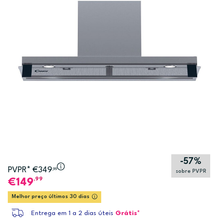
-57%
PVPR* €349
,99
sobre PVPR
,99
149
Melhor preço últimos 30 dias
Entrega em 1 a 2 dias úteis
Grátis*