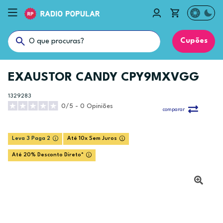
Cupões
EXAUSTOR CANDY CPY9MXVGG
1329283
0/5 - 0 Opiniões
comparar
Leva 3 Paga 2
Até 10x Sem Juros
Até 20% Desconto Direto*