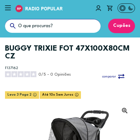
Cupões
BUGGY TRIXIE FOT 47X100X80CM
CZ
F137162
0/5 - 0 Opiniões
comparar
Leva 3 Paga 2
Até 10x Sem Juros