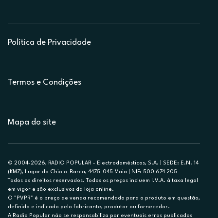
Política de Privacidade
Termos e Condições
Mapa do site
© 2004-2026, RADIO POPULAR - Electrodomésticos, S.A. | SEDE: E.N. 14
(KM7), Lugar do Chiolo-Barca, 4475-045 Maia | NIF: 500 674 205
Todos os direitos reservados. Todos os preços incluem I.V.A. à taxa legal
em vigor e são exclusivos da loja online.
O "PVPR" é o preço de venda recomendado para o produto em questão,
definido e indicado pelo fabricante, produtor ou fornecedor.
A Radio Popular não se responsabiliza por eventuais erros publicados