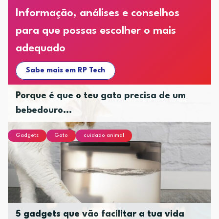
Informação, análises e conselhos
para que possas escolher o mais
adequado
Sabe mais em RP Tech
Porque é que o teu gato precisa de um
bebedouro...
Gadgets
Gato
cuidado animal
5 gadgets que vão facilitar a tua vida