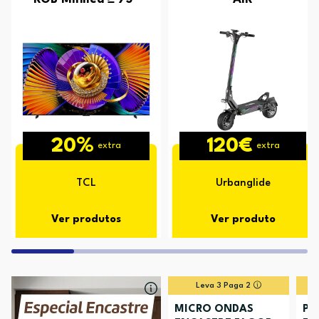
20%
120€
extra
extra
TCL
Urbanglide
Ver produtos
Ver produto
Leva 3 Paga 2
MICRO ONDAS
PL