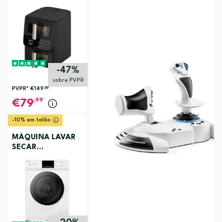
ELECTRONIA
TOWERCHEF
-47%
sobre PVPR
PVPR*
€149
,99
,99
79
-10% em talão
MÁQUINA LAVAR
SECAR
ELECTRONIA
EC3107BR