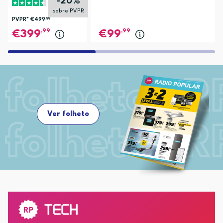
-20%
sobre PVPR
PVPR*
€499
,99
,99
,99
399
99
Ver folheto