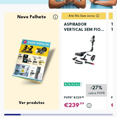
Até 10x Sem Juros
Novo Folheto
ASPIRADOR
TV
VERTICAL SEM FIOS
TU
BOSCH BCS711XXL
-27%
sobre PVPR
PVPR*
€329
,99
PVP
Ver produtos
,99
239