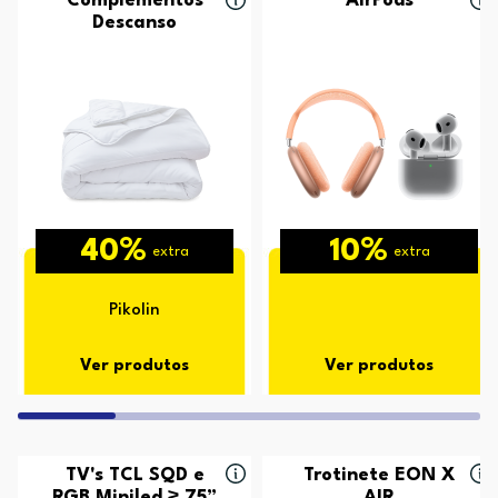
Complementos
AirPods
Descanso
40%
10%
extra
extra
Pikolin
Ver produtos
Ver produtos
TV's TCL SQD e
Trotinete EON X
RGB Miniled ≥ 75”
AIR