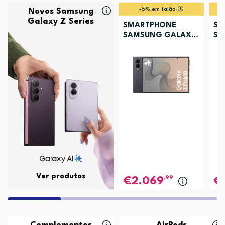
-5% em talão
Novos Samsung
Galaxy Z Series
SMARTPHONE
SM
SAMSUNG GALAXY
SA
Z FOLD8 256GB
Z 
GRAFITE
LA
Ver produtos
,99
2.069